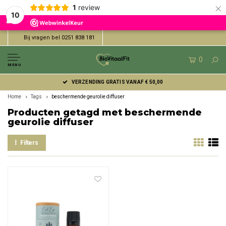
×
1
review
10
Bij vragen bel 0251 838 181
0
MENU
VERZENDING GRATIS VANAF € 50,00
Home
Tags
beschermende geurolie diffuser
Producten getagd met beschermende
geurolie diffuser
Filters