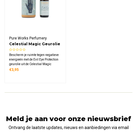
Pure Works Perfumery
Celestial Magic Geurolie
Evil Eye Protection
Bescherm je ruimte tegen negatieve
energieën met de Evil Eye Protection
geurolie uit de Celestial Magic
collectie van Pure Works Perfumery.
€3,95
De aardse, zuiverende blend van
palo santo en patchouli creëert een
krachtige en beschermende sfeer in
huis.
Meld je aan voor onze nieuwsbrief
Ontvang de laatste updates, nieuws en aanbiedingen via email