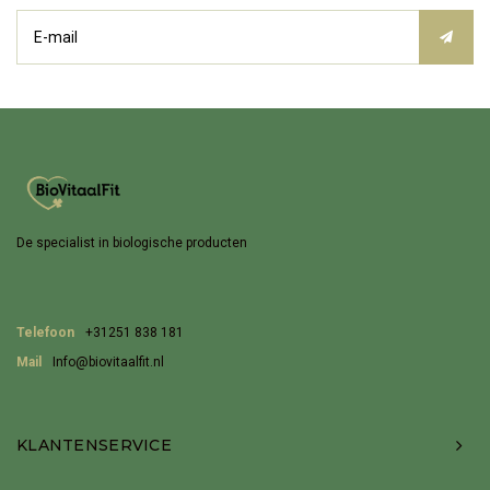
De specialist in biologische producten
Telefoon
+31251 838 181
Mail
Info@biovitaalfit.nl
KLANTENSERVICE