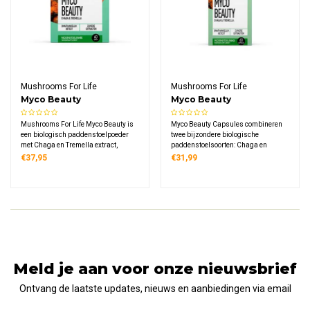
Mushrooms For Life
Mushrooms For Life
Myco Beauty
Myco Beauty
Paddenstoelen Poeder
Paddenstoelen
Mushrooms For Life Myco Beauty is
Myco Beauty Capsules combineren
Bio
Capsules Bio
een biologisch paddenstoelpoeder
twee bijzondere biologische
met Chaga en Tremella extract,
paddenstoelsoorten: Chaga en
zorgvuldig samengesteld voor
Tremella. Deze zorgvuldig
€37,95
€31,99
dagelijks gebruik in smoothies, koffie
samengestelde formule bevat pure
of thee. Veganistisch en vrij van
extracten van wild geoogste Chaga
kunstmatige toevoegingen.
en gekweekte Tremella, ook wel de
'schoonheidspaddenstoel' genoemd.
Meld je aan voor onze nieuwsbrief
Ontvang de laatste updates, nieuws en aanbiedingen via email