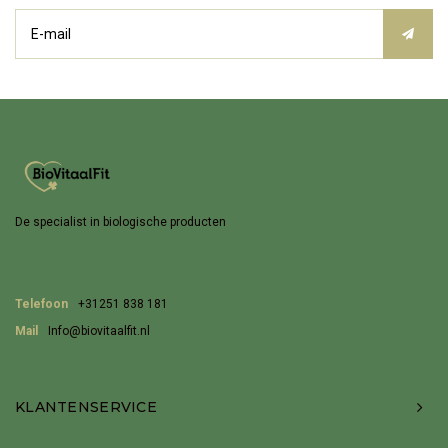
De specialist in biologische producten
Telefoon
+31251 838 181
Mail
Info@biovitaalfit.nl
KLANTENSERVICE