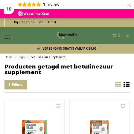
×
1
review
10
Bij vragen bel 0251 838 181
0
MENU
VERZENDING GRATIS VANAF € 50,00
Home
Tags
betulinezuur supplement
Producten getagd met betulinezuur
supplement
Filters