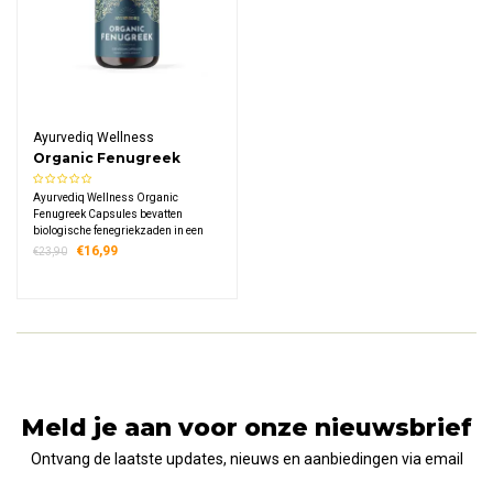
Ayurvediq Wellness
Organic Fenugreek
Capsules
Ayurvediq Wellness Organic
Fenugreek Capsules bevatten
biologische fenegriekzaden in een
praktisch formaat van 120 capsules
€16,99
€23,90
met 750 mg per capsule.
Meld je aan voor onze nieuwsbrief
Ontvang de laatste updates, nieuws en aanbiedingen via email