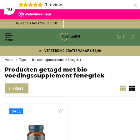
×
1
review
10
Bij vragen bel 0251 838 181
0
MENU
VERZENDING GRATIS VANAF € 50,00
Home
Tags
bio voedingssupplement fenegriek
Producten getagd met bio
voedingssupplement fenegriek
Filters
SALE