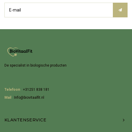
De specialist in biologische producten
Telefoon
+31251 838 181
Mail
Info@biovitaalfit.nl
KLANTENSERVICE