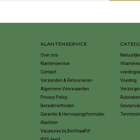
KLANTENSERVICE
CATEG
Over ons
Natuurlij
Klantenservice
Vitamines
Contact
voedings
Verzenden & Retourneren
Voeding
Algemene Voorwaarden
Verzorgin
Privacy Policy
Rubrieke
Betaalmethoden
Geurprod
Garantie & Herroepingsformulier
Tenminste
Klachten
Vacatures bij BioVitaalFit!
RSS-feed