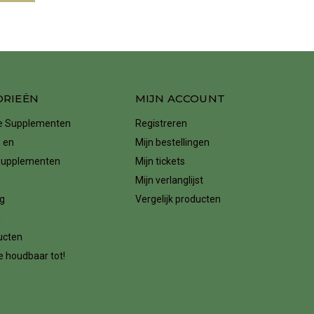
ORIEËN
MIJN ACCOUNT
ke Supplementen
Registreren
 en
Mijn bestellingen
supplementen
Mijn tickets
Mijn verlanglijst
g
Vergelijk producten
n
ucten
 houdbaar tot!