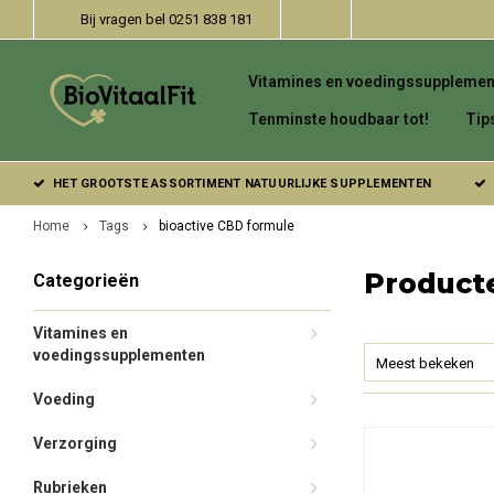
Bij vragen bel 0251 838 181
Vitamines en voedingssupplemen
Tenminste houdbaar tot!
Tip
HET GROOTSTE ASSORTIMENT NATUURLIJKE SUPPLEMENTEN
Home
Tags
bioactive CBD formule
Product
Categorieën
Vitamines en
voedingssupplementen
Meest bekeken
Voeding
Verzorging
Rubrieken