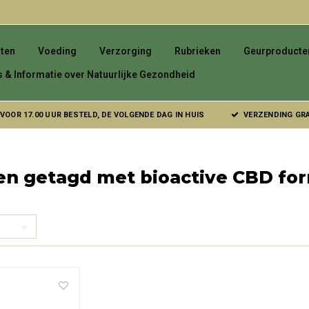
ten
Voeding
Verzorging
Rubrieken
Geurproducte
s & Informatie over Natuurlijke Gezondheid
VOOR 17.00 UUR BESTELD, DE VOLGENDE DAG IN HUIS
VERZENDING GRAT
en getagd met bioactive CBD fo