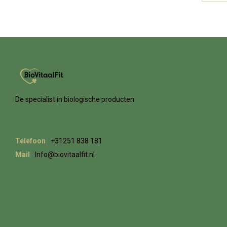
De specialist in biologische producten
Telefoon
+31251 838 181
Mail
Info@biovitaalfit.nl