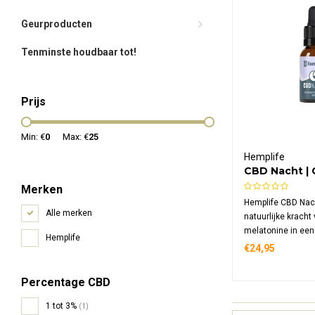
Geurproducten
Tenminste houdbaar tot!
Prijs
Min: €
0
Max: €
25
Hemplife
CBD Nacht |
Melatonine
Merken
Hemplife CBD Nach
Alle merken
natuurlijke krach
melatonine in een
Hemplife
wateroplosbare f
€24,95
gespecialiseerde 
je avondritueel 
Percentage CBD
15 mg melatonine 
ml.
1 tot 3%
(1)