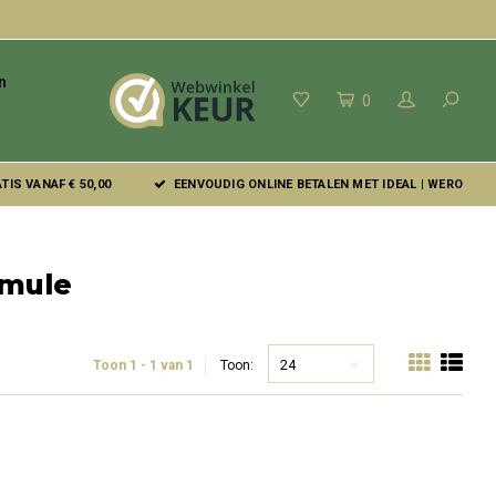
n
0
IS VANAF € 50,00
EENVOUDIG ONLINE BETALEN MET IDEAL | WERO
rmule
24
Toon 1 - 1 van 1
Toon: