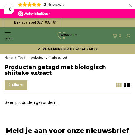
×
2
Reviews
10
Bij vragen bel 0251 838 181
0
MENU
VERZENDING GRATIS VANAF € 50,00
Home
Tags
biologisch shiitake extract
Producten getagd met biologisch
shiitake extract
Filters
Geen producten gevonden!...
Meld je aan voor onze nieuwsbrief