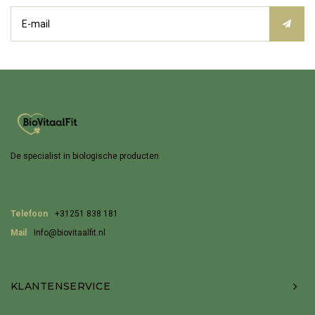
De specialist in biologische producten
Telefoon
+31251 838 181
Mail
Info@biovitaalfit.nl
KLANTENSERVICE