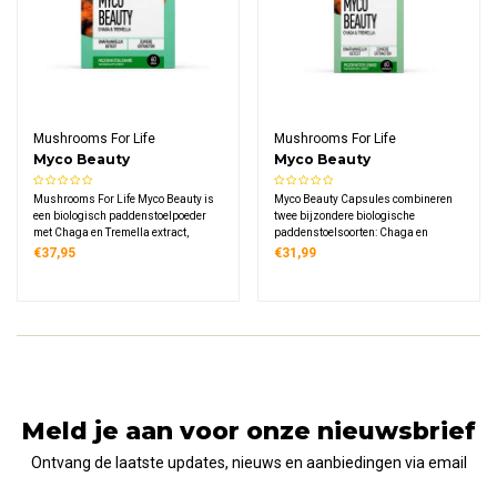
Mushrooms For Life
Mushrooms For Life
Myco Beauty
Myco Beauty
Paddenstoelen Poeder
Paddenstoelen
Mushrooms For Life Myco Beauty is
Myco Beauty Capsules combineren
Bio
Capsules Bio
een biologisch paddenstoelpoeder
twee bijzondere biologische
met Chaga en Tremella extract,
paddenstoelsoorten: Chaga en
zorgvuldig samengesteld voor
Tremella. Deze zorgvuldig
€37,95
€31,99
dagelijks gebruik in smoothies, koffie
samengestelde formule bevat pure
of thee. Veganistisch en vrij van
extracten van wild geoogste Chaga
kunstmatige toevoegingen.
en gekweekte Tremella, ook wel de
'schoonheidspaddenstoel' genoemd.
Meld je aan voor onze nieuwsbrief
Ontvang de laatste updates, nieuws en aanbiedingen via email