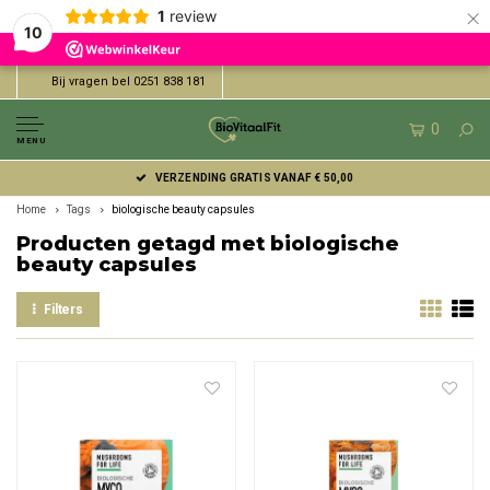
×
1
review
10
Bij vragen bel 0251 838 181
0
MENU
VERZENDING GRATIS VANAF € 50,00
Home
Tags
biologische beauty capsules
Producten getagd met biologische
beauty capsules
Filters