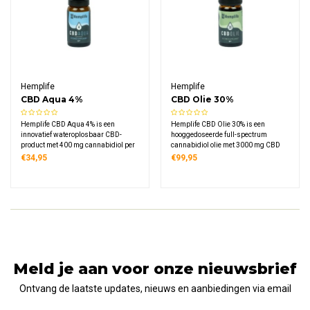
Hemplife
Hemplife
CBD Aqua 4%
CBD Olie 30%
Hemplife CBD Aqua 4% is een
Hemplife CBD Olie 30% is een
innovatief wateroplosbaar CBD-
hooggedoseerde full-spectrum
product met 400 mg cannabidiol per
cannabidiol olie met 3000 mg CBD
flesje van 10 ml. Deze formule lost
per flesje van 10 ml. Deze olie wordt
€34,95
€99,95
volledig op in water en biedt een
volledig koud geproduceerd in
neutrale smaak zonder olieachtig
koudgeperste hennepzaadolie voor
mondgevoel.
een natuurlijk compleet profiel.
Meld je aan voor onze nieuwsbrief
Ontvang de laatste updates, nieuws en aanbiedingen via email