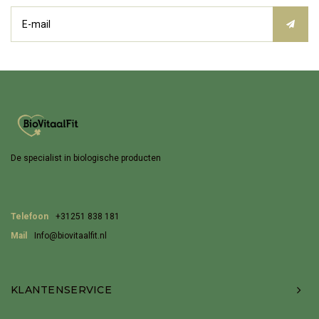
De specialist in biologische producten
Telefoon
+31251 838 181
Mail
Info@biovitaalfit.nl
KLANTENSERVICE