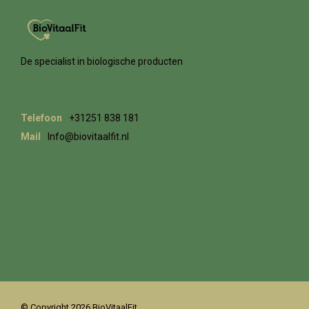
De specialist in biologische producten
Telefoon
+31251 838 181
Mail
Info@biovitaalfit.nl
© Copyright 2026 BioVitaalFit