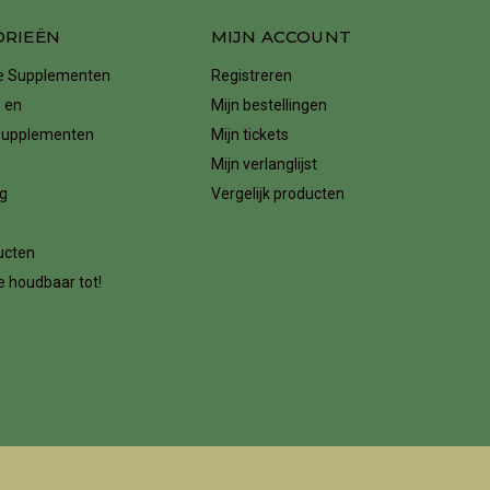
ORIEËN
MIJN ACCOUNT
ke Supplementen
Registreren
 en
Mijn bestellingen
supplementen
Mijn tickets
Mijn verlanglijst
g
Vergelijk producten
n
ucten
 houdbaar tot!