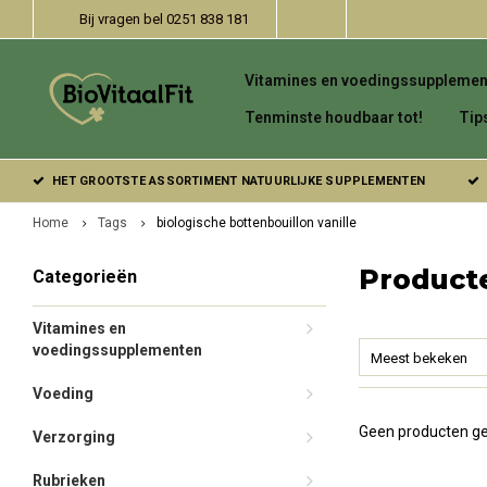
Bij vragen bel 0251 838 181
Vitamines en voedingssupplemen
Tenminste houdbaar tot!
Tip
HET GROOTSTE ASSORTIMENT NATUURLIJKE SUPPLEMENTEN
Home
Tags
biologische bottenbouillon vanille
Producte
Categorieën
Vitamines en
voedingssupplementen
Meest bekeken
Voeding
Geen producten ge
Verzorging
Rubrieken