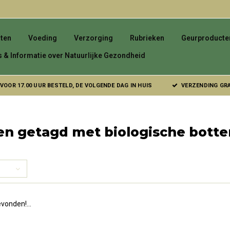
ten
Voeding
Verzorging
Rubrieken
Geurproducte
s & Informatie over Natuurlijke Gezondheid
VOOR 17.00 UUR BESTELD, DE VOLGENDE DAG IN HUIS
VERZENDING GRAT
n getagd met biologische botten
vonden!...