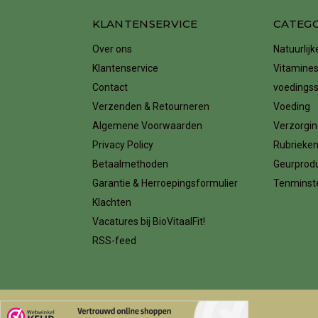
KLANTENSERVICE
CATEG
Over ons
Natuurlij
Klantenservice
Vitamines
Contact
voedings
Verzenden & Retourneren
Voeding
Algemene Voorwaarden
Verzorgin
Privacy Policy
Rubrieke
Betaalmethoden
Geurprod
Garantie & Herroepingsformulier
Tenminste
Klachten
Vacatures bij BioVitaalFit!
RSS-feed