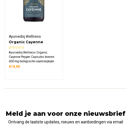
Ayurvediq Wellness
Organic Cayenne
Pepper Capsules
Ayurvediq Wellness Organic
Cayenne Pepper Capsules leveren
600 mg biologische cayennepeper
met capsaïcine,
€19,90
Meld je aan voor onze nieuwsbrief
Ontvang de laatste updates, nieuws en aanbiedingen via email