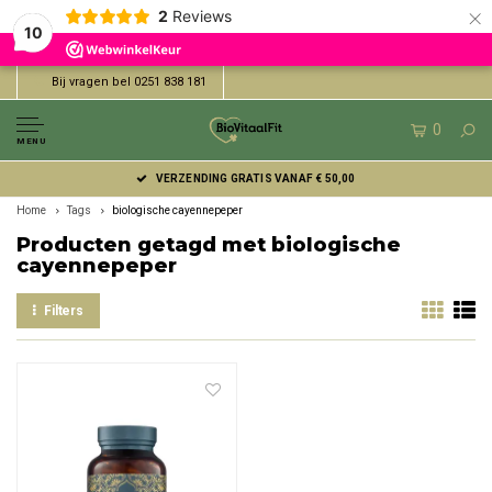
×
2
Reviews
10
Bij vragen bel 0251 838 181
0
MENU
VERZENDING GRATIS VANAF € 50,00
Home
Tags
biologische cayennepeper
Producten getagd met biologische
cayennepeper
Filters