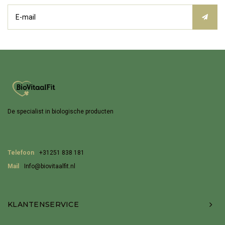
De specialist in biologische producten
Telefoon
+31251 838 181
Mail
Info@biovitaalfit.nl
KLANTENSERVICE