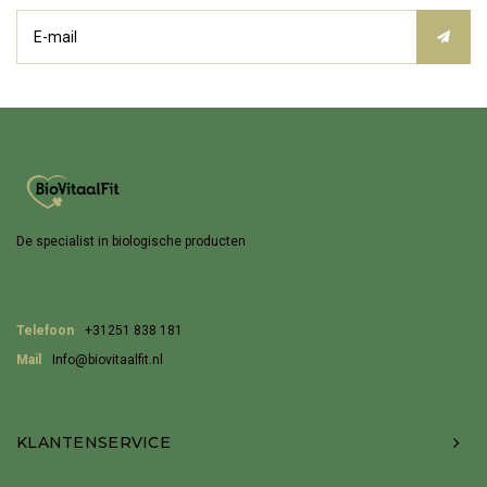
De specialist in biologische producten
Telefoon
+31251 838 181
Mail
Info@biovitaalfit.nl
KLANTENSERVICE