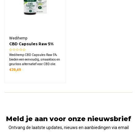
Wedihemp
CBD Capsules Raw 5%
(60st)
Wedihemp CBD Capsules Raw 5%
bieden een eenvoudig, smaakloos en
geurloos alternatief voor CBD olie.
Deze full-spectrum capsules zijn
€39,49
gevuld met een hoogwaardig
onbewerkt extract en bevatten precies
27 mg CBD per stuk (te vergelijken
met een 5% olie).
Meld je aan voor onze nieuwsbrief
Ontvang de laatste updates, nieuws en aanbiedingen via email