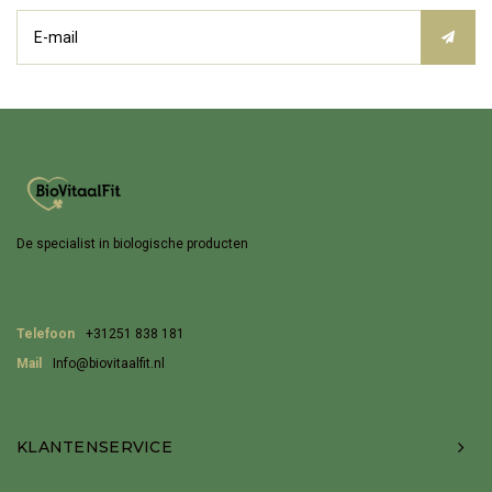
De specialist in biologische producten
Telefoon
+31251 838 181
Mail
Info@biovitaalfit.nl
KLANTENSERVICE