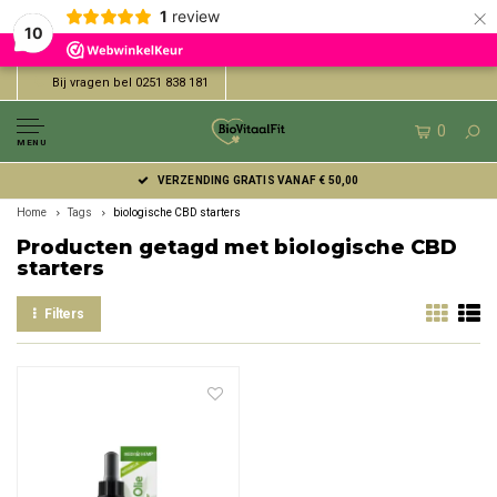
×
1
review
10
Bij vragen bel 0251 838 181
0
MENU
VERZENDING GRATIS VANAF € 50,00
Home
Tags
biologische CBD starters
Producten getagd met biologische CBD
starters
Filters