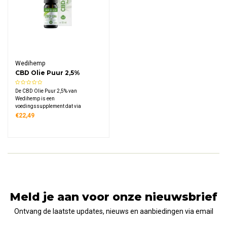
Wedihemp
CBD Olie Puur 2,5%
De CBD Olie Puur 2,5% van
Wedihemp is een
voedingssupplement dat via
superkritische CO2-extractie is
€22,49
vervaardigd. Deze verhitte
extractiemethode filtert alle andere
stoffen uit de olie, waardoor een
zuiver CBD-product ontstaat met een
nootachtige smaak.
Meld je aan voor onze nieuwsbrief
Ontvang de laatste updates, nieuws en aanbiedingen via email