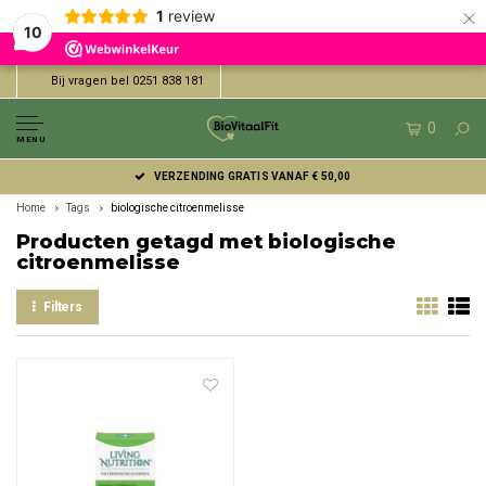
×
1
review
10
Bij vragen bel 0251 838 181
0
MENU
VERZENDING GRATIS VANAF € 50,00
Home
Tags
biologische citroenmelisse
Producten getagd met biologische
citroenmelisse
Filters