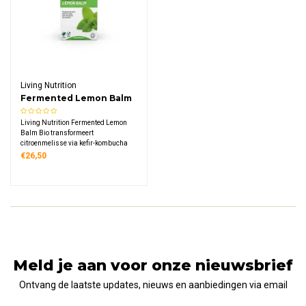
Living Nutrition
Fermented Lemon Balm
Bio
Living Nutrition Fermented Lemon
Balm Bio transformeert
citroenmelisse via kefir-kombucha
fermentatie. Dit biologische
€26,50
supplement bevat 500 mg
gefermenteerde citroenmelisse per
dagdosering, rijk aan enzymen en
microflora met verhoogde bio-
beschikbaarheid.
Meld je aan voor onze nieuwsbrief
Ontvang de laatste updates, nieuws en aanbiedingen via email