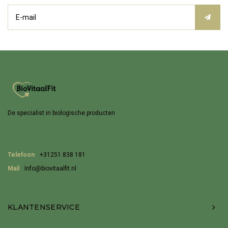
De specialist in biologische producten
Telefoon
+31251 838 181
Mail
Info@biovitaalfit.nl
KLANTENSERVICE