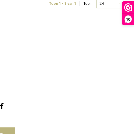
24
Toon 1 - 1 van 1
Toon:
10
f