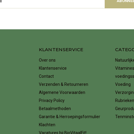
ABONNE
KLANTENSERVICE
CATEG
Over ons
Natuurlij
Klantenservice
Vitamines
Contact
voedings
Verzenden & Retourneren
Voeding
Algemene Voorwaarden
Verzorgin
Privacy Policy
Rubrieke
Betaalmethoden
Geurprod
Garantie & Herroepingsformulier
Tenminste
Klachten
Vacatures bij BioVitaalFit!