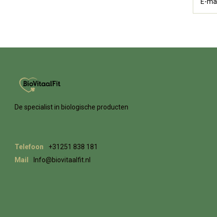
De specialist in biologische producten
Telefoon
+31251 838 181
Mail
Info@biovitaalfit.nl