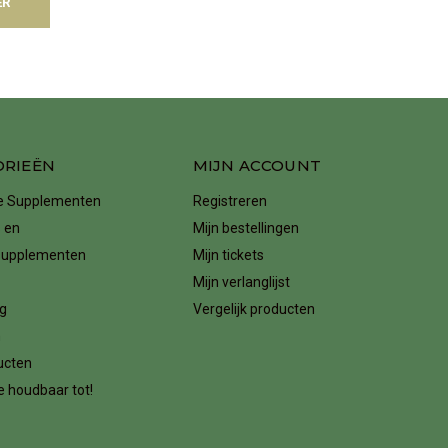
ER
ORIEËN
MIJN ACCOUNT
ke Supplementen
Registreren
 en
Mijn bestellingen
supplementen
Mijn tickets
Mijn verlanglijst
g
Vergelijk producten
n
ucten
 houdbaar tot!