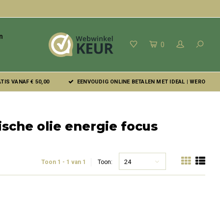
n
0
IS VANAF € 50,00
EENVOUDIG ONLINE BETALEN MET IDEAL | WERO
sche olie energie focus
24
Toon 1 - 1 van 1
Toon: