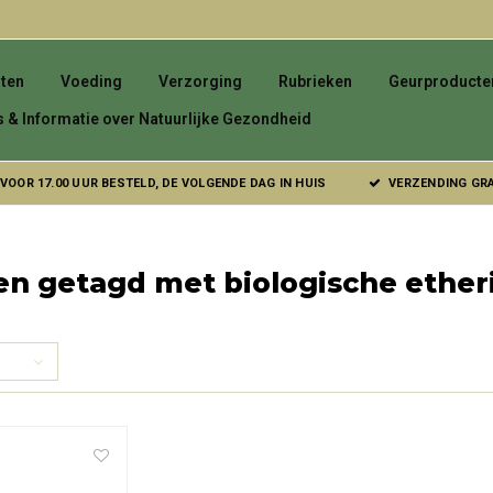
ten
Voeding
Verzorging
Rubrieken
Geurproducte
s & Informatie over Natuurlijke Gezondheid
VOOR 17.00 UUR BESTELD, DE VOLGENDE DAG IN HUIS
VERZENDING GRAT
n getagd met biologische etheri