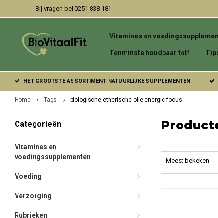
Bij vragen bel 0251 838 181
Vitamines en voedingssupplemen
Tenminste houdbaar tot!
Tip
HET GROOTSTE ASSORTIMENT NATUURLIJKE SUPPLEMENTEN
Home
Tags
biologische etherische olie energie focus
Producte
Categorieën
Vitamines en
voedingssupplementen
Meest bekeken
Voeding
Verzorging
Rubrieken