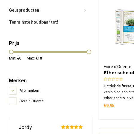
Geurproducten
Tenminste houdbaar tot!
Prijs
Min: €
0
Max: €
10
Fiore d'Oriente
Etherische ol
Citroengras 
Merken
Ontdek de frisse, 
Alle merken
van biologisch ci
etherische olie va
Fiore d'Oriente
100% puur, gecerti
€9,95
en gewonnen uit
flexuosus. Ideaal v
energie en een zu
elke ruimte.