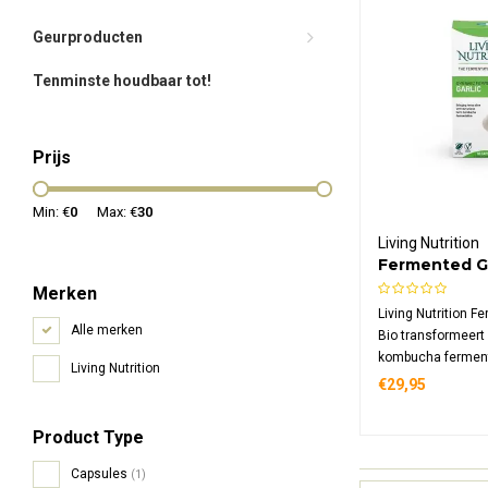
Geurproducten
Tenminste houdbaar tot!
Prijs
Min: €
0
Max: €
30
Living Nutrition
Fermented Ga
Merken
Living Nutrition F
Alle merken
Bio transformeert k
kombucha fermenta
Living Nutrition
biologische suppl
€29,95
mg gefermenteerd
dagdosering, rijk 
Product Type
allylcysteïne, en
microflora met ve
Capsules
(1)
beschikbaarheid