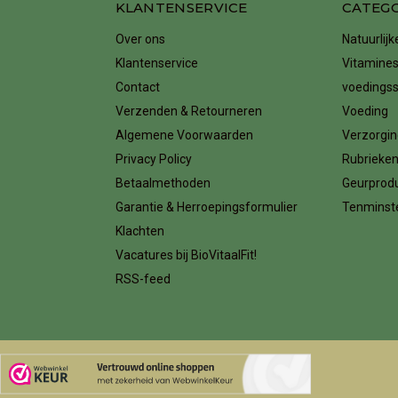
KLANTENSERVICE
CATEG
Over ons
Natuurlij
Klantenservice
Vitamines
Contact
voedings
Verzenden & Retourneren
Voeding
Algemene Voorwaarden
Verzorgin
Privacy Policy
Rubrieke
Betaalmethoden
Geurprod
Garantie & Herroepingsformulier
Tenminste
Klachten
Vacatures bij BioVitaalFit!
RSS-feed