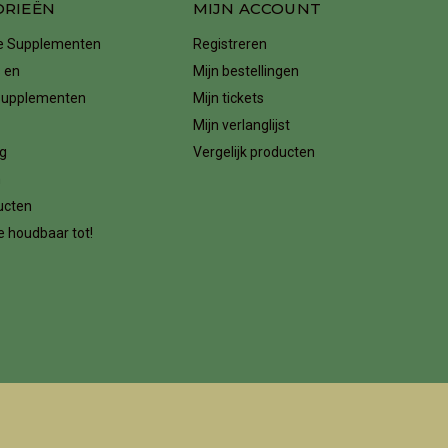
ORIEËN
MIJN ACCOUNT
ke Supplementen
Registreren
 en
Mijn bestellingen
supplementen
Mijn tickets
Mijn verlanglijst
g
Vergelijk producten
n
ucten
 houdbaar tot!