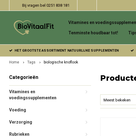
Bij vragen bel 0251 838 181
Vitamines en voedingssupplemen
Tenminste houdbaar tot!
Tip
HET GROOTSTE ASSORTIMENT NATUURLIJKE SUPPLEMENTEN
Home
Tags
biologische knoflook
Product
Categorieën
Vitamines en
voedingssupplementen
Meest bekeken
Voeding
Verzorging
Rubrieken