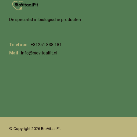
De specialist in biologische producten
Telefoon
+31251 838 181
Mail
Info@biovitaalfit.nl
© Copyright 2026 BioVitaalFit