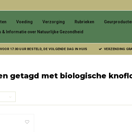
ten
Voeding
Verzorging
Rubrieken
Geurproducte
s & Informatie over Natuurlijke Gezondheid
VOOR 17.00 UUR BESTELD, DE VOLGENDE DAG IN HUIS
VERZENDING GRAT
en getagd met biologische knofl