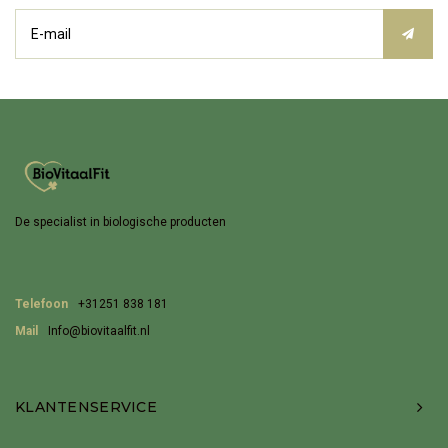
De specialist in biologische producten
Telefoon
+31251 838 181
Mail
Info@biovitaalfit.nl
KLANTENSERVICE