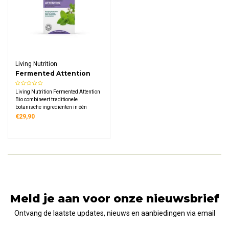
Living Nutrition
Fermented Attention
Bio
Living Nutrition Fermented Attention
Bio combineert traditionele
botanische ingrediënten in één
gefermenteerd supplement. Bacopa
€29,90
wortel, gotu kola blad en
citroenmelisse worden via kefir-
kombucha fermentatie
getransformeerd tot een rijk
voedingssupplement
Meld je aan voor onze nieuwsbrief
Ontvang de laatste updates, nieuws en aanbiedingen via email