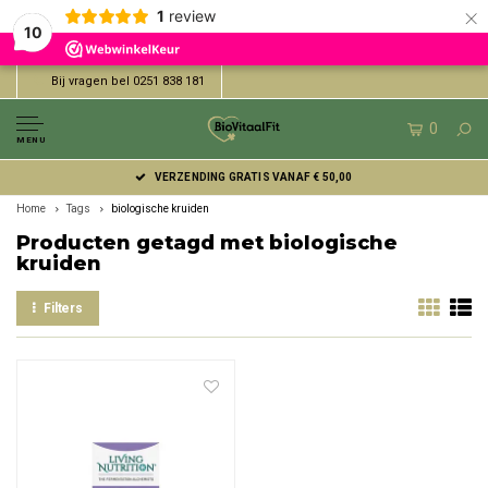
×
1
review
10
Bij vragen bel 0251 838 181
0
MENU
VERZENDING GRATIS VANAF € 50,00
Home
Tags
biologische kruiden
Producten getagd met biologische
kruiden
Filters