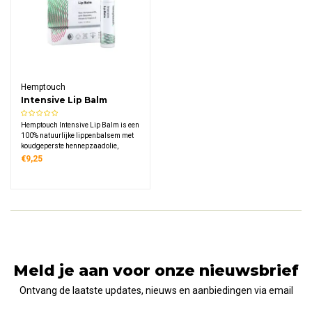
Hemptouch
Intensive Lip Balm
Hemptouch Intensive Lip Balm is een
100% natuurlijke lippenbalsem met
koudgeperste hennepzaadolie,
bijenwas, kruidnagel en vitamine E.
€9,25
De intensieve formule voedt droge en
gevoelige lippen en biedt langdurige
bescherming.
Meld je aan voor onze nieuwsbrief
Ontvang de laatste updates, nieuws en aanbiedingen via email