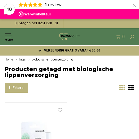
×
1
review
10
Bij vragen bel 0251 838 181
0
MENU
VERZENDING GRATIS VANAF € 50,00
Home
Tags
biologische lippenverzorging
Producten getagd met biologische
lippenverzorging
Filters