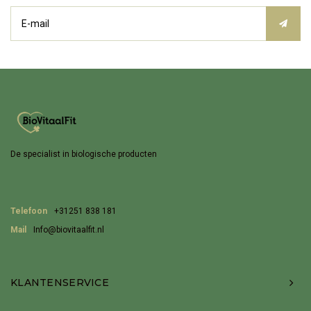
De specialist in biologische producten
Telefoon
+31251 838 181
Mail
Info@biovitaalfit.nl
KLANTENSERVICE