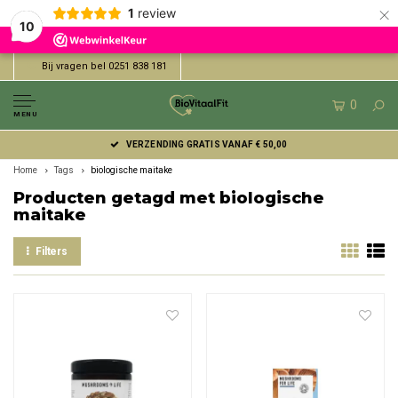
×
1
review
10
Bij vragen bel 0251 838 181
0
MENU
VERZENDING GRATIS VANAF € 50,00
Home
Tags
biologische maitake
Producten getagd met biologische
maitake
Filters