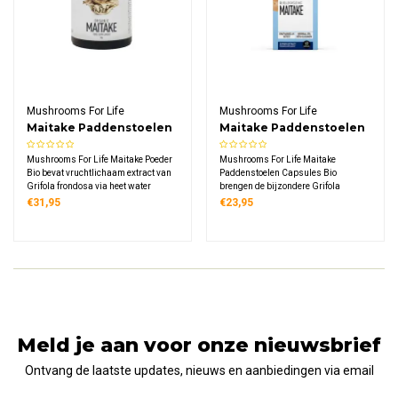
Mushrooms For Life
Mushrooms For Life
Maitake Paddenstoelen
Maitake Paddenstoelen
Poeder Bio
Capsules Bio
Mushrooms For Life Maitake Poeder
Mushrooms For Life Maitake
Bio bevat vruchtlichaam extract van
Paddenstoelen Capsules Bio
Grifola frondosa via heet water
brengen de bijzondere Grifola
extractie. Dit biologische supplement
frondosa paddenstoel in een
€31,95
€23,95
levert 1000 mg maitake extract per
praktische vorm, met 60 biologische
dagdosering, rijk aan D-fractie
vegetarische capsules die elk 400
polysacchariden. Vegan, glutenvrij.
mg puur Maitake
vruchtlichaamextract bevatten voor
dagelijks gebruik.
Meld je aan voor onze nieuwsbrief
Ontvang de laatste updates, nieuws en aanbiedingen via email