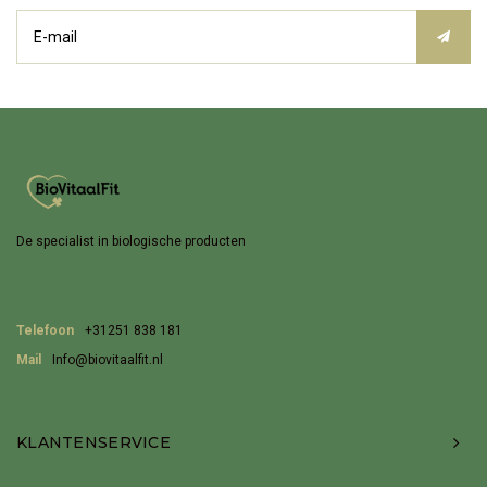
De specialist in biologische producten
Telefoon
+31251 838 181
Mail
Info@biovitaalfit.nl
KLANTENSERVICE