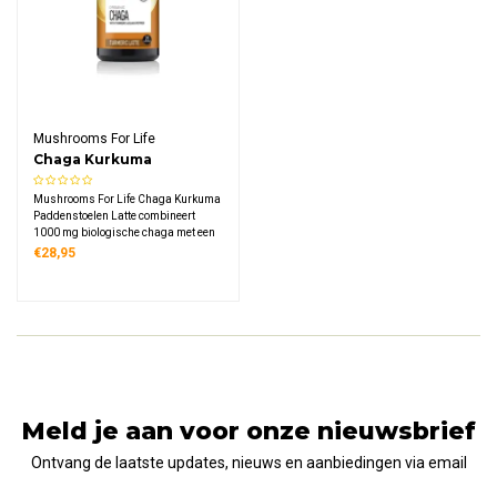
Mushrooms For Life
Chaga Kurkuma
Paddenstoelen Latte
Mushrooms For Life Chaga Kurkuma
1000mg Bio
Paddenstoelen Latte combineert
1000 mg biologische chaga met een
Ayurvedische kruidentmix. Deze
€28,95
romige latte bevat kokosnoot,
kurkuma, gember en zwarte peper in
een pot van 120 gram.
Meld je aan voor onze nieuwsbrief
Ontvang de laatste updates, nieuws en aanbiedingen via email