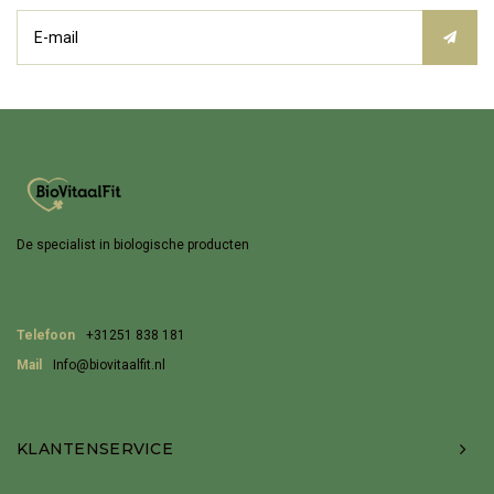
De specialist in biologische producten
Telefoon
+31251 838 181
Mail
Info@biovitaalfit.nl
KLANTENSERVICE