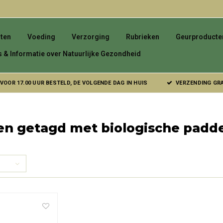
ten
Voeding
Verzorging
Rubrieken
Geurproducte
s & Informatie over Natuurlijke Gezondheid
VOOR 17.00 UUR BESTELD, DE VOLGENDE DAG IN HUIS
VERZENDING GRAT
en getagd met biologische padde