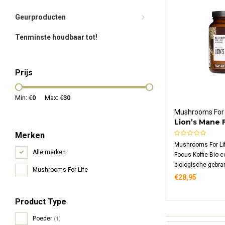
Geurproducten
Tenminste houdbaar tot!
Prijs
Min: €
0
Max: €
30
Mushrooms For 
Lion’s Mane 
Bio
Merken
Mushrooms For Li
Alle merken
Focus Koffie Bio 
biologische gebra
Mushrooms For Life
lion's mane padde
€28,95
Deze functionele k
mg lion's mane per 
Product Type
met vanille en k
glutenvrij.
Poeder
(1)