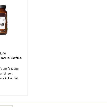
Life
Focus Koffie
fe Lion's Mane
combineert
nde koffie met
nstoel extract.
offie levert 1000
portie, verrijkt
ardemom. Vegan,