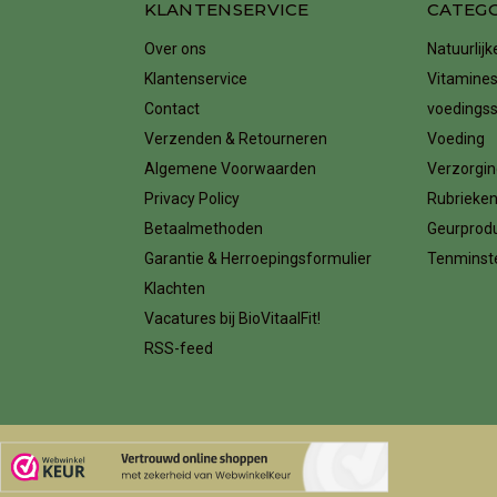
KLANTENSERVICE
CATEG
Over ons
Natuurlij
Klantenservice
Vitamines
Contact
voedings
Verzenden & Retourneren
Voeding
Algemene Voorwaarden
Verzorgin
Privacy Policy
Rubrieke
Betaalmethoden
Geurprod
Garantie & Herroepingsformulier
Tenminste
Klachten
Vacatures bij BioVitaalFit!
RSS-feed