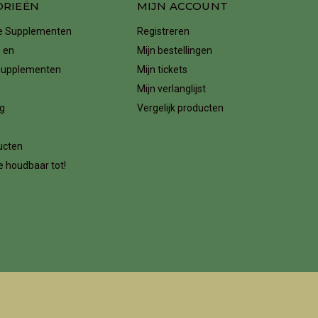
ORIEËN
MIJN ACCOUNT
ke Supplementen
Registreren
 en
Mijn bestellingen
supplementen
Mijn tickets
Mijn verlanglijst
g
Vergelijk producten
n
ucten
 houdbaar tot!