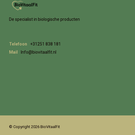
De specialist in biologische producten
Telefoon
+31251 838 181
Mail
Info@biovitaalfit.nl
© Copyright 2026 BioVitaalFit