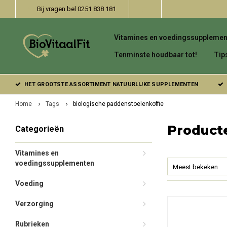
Bij vragen bel 0251 838 181
Vitamines en voedingssupplemen
Tenminste houdbaar tot!
Tip
HET GROOTSTE ASSORTIMENT NATUURLIJKE SUPPLEMENTEN
Home
Tags
biologische paddenstoelenkoffie
Product
Categorieën
Vitamines en
voedingssupplementen
Meest bekeken
Voeding
Verzorging
Rubrieken