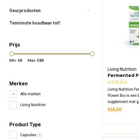
Geurproducten
Tenminste houdbaar tot!
Prijs
Min: €
0
Max: €
30
Living Nutrition
Fermented P
Flower Bio
Merken
Living Nutrition 
Alle merken
Flower Bio is een 
supplement met g
Living Nutrition
passiebloemblad. 
€26,50
Kefir-kombucha fe
rijk aan enzymen 
Product Type
een hoge bio-besc
Capsules
(1)