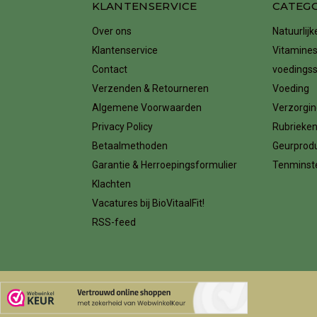
KLANTENSERVICE
CATEG
Over ons
Natuurlij
Klantenservice
Vitamines
Contact
voedings
Verzenden & Retourneren
Voeding
Algemene Voorwaarden
Verzorgin
Privacy Policy
Rubrieke
Betaalmethoden
Geurprod
Garantie & Herroepingsformulier
Tenminste
Klachten
Vacatures bij BioVitaalFit!
RSS-feed