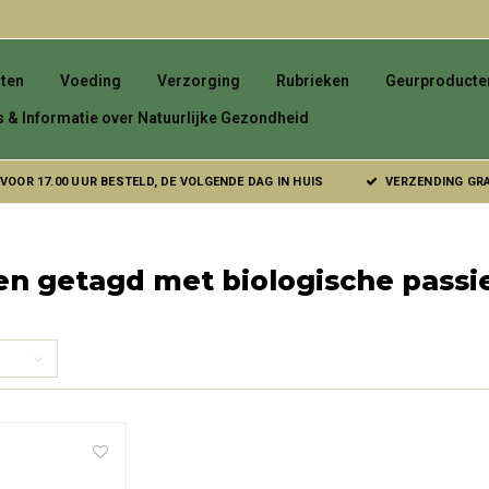
ten
Voeding
Verzorging
Rubrieken
Geurproducte
s & Informatie over Natuurlijke Gezondheid
VOOR 17.00 UUR BESTELD, DE VOLGENDE DAG IN HUIS
VERZENDING GRAT
en getagd met biologische pass