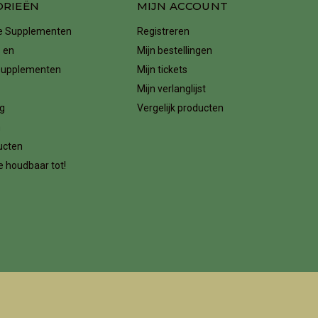
ORIEËN
MIJN ACCOUNT
ke Supplementen
Registreren
 en
Mijn bestellingen
supplementen
Mijn tickets
Mijn verlanglijst
g
Vergelijk producten
n
ucten
 houdbaar tot!