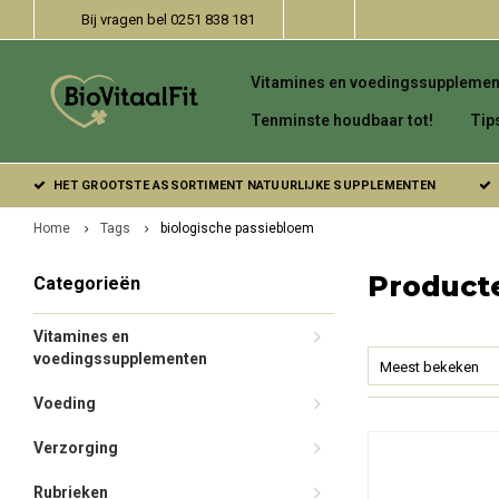
Bij vragen bel 0251 838 181
Vitamines en voedingssupplemen
Tenminste houdbaar tot!
Tip
HET GROOTSTE ASSORTIMENT NATUURLIJKE SUPPLEMENTEN
Home
Tags
biologische passiebloem
Product
Categorieën
Vitamines en
voedingssupplementen
Meest bekeken
Voeding
Verzorging
Rubrieken