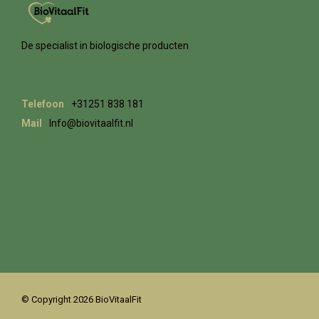
De specialist in biologische producten
Telefoon
+31251 838 181
Mail
Info@biovitaalfit.nl
© Copyright 2026 BioVitaalFit