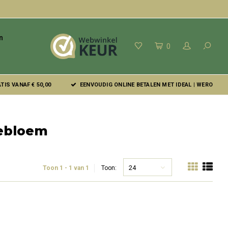
n
0
IS VANAF € 50,00
EENVOUDIG ONLINE BETALEN MET IDEAL | WERO
iebloem
24
Toon 1 - 1 van 1
Toon: