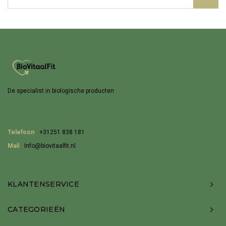
De specialist in biologische producten
Telefoon
+31251 838 181
Mail
Info@biovitaalfit.nl
KLANTENSERVICE
CATEGORIEËN