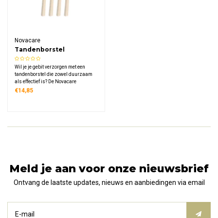
Novacare
Tandenborstel
Houtvezel Micro Goud
Wil je je gebit verzorgen met een
tandenborstel die zowel duurzaam
als effectief is? De Novacare
Tandenborstel Houtvezel Micro Goud
€14,85
maakt gebruik van gerecycled
houtvezel en micro goud voor een
zachte reiniging die tandvlees én
milieu respecteert.
Meld je aan voor onze nieuwsbrief
Ontvang de laatste updates, nieuws en aanbiedingen via email