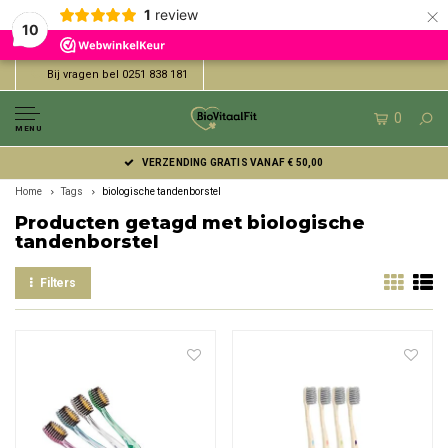
×
1
review
10
Bij vragen bel 0251 838 181
0
MENU
VERZENDING GRATIS VANAF € 50,00
Home
Tags
biologische tandenborstel
Producten getagd met biologische
tandenborstel
Filters