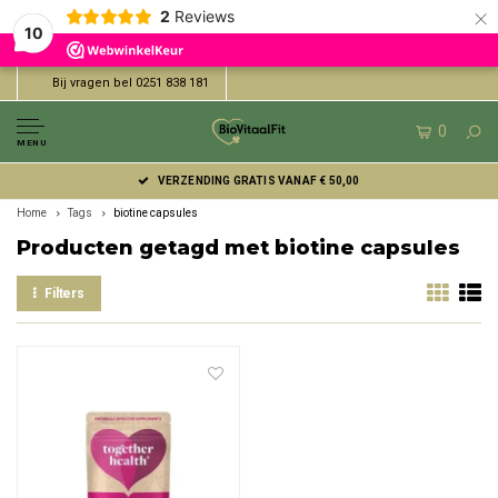
×
2
Reviews
10
Bij vragen bel 0251 838 181
0
MENU
VERZENDING GRATIS VANAF € 50,00
Home
Tags
biotine capsules
Producten getagd met biotine capsules
Filters