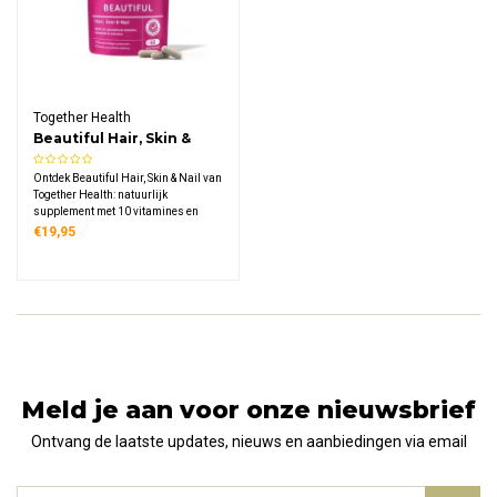
Together Health
Beautiful Hair, Skin &
Nail
Ontdek Beautiful Hair, Skin & Nail van
Together Health: natuurlijk
supplement met 10 vitamines en
mineralen, verrijkt met bamboe-silica
€19,95
en hyaluronzuur uit gefermenteerde
granen, veganistisch en duurzaam
verpakt voor verzorging van
binnenuit.
Meld je aan voor onze nieuwsbrief
Ontvang de laatste updates, nieuws en aanbiedingen via email