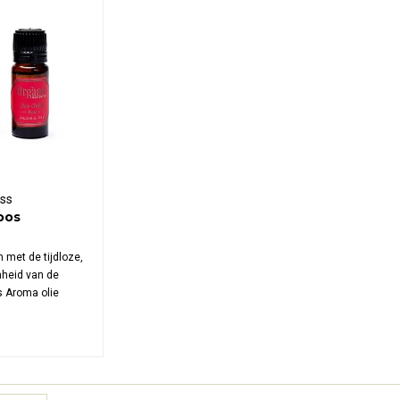
ss
oos
 met de tijdloze,
nheid van de
 Aroma olie
ardige Rosa
verrijkt met
- en jojoba-olie
 emotioneel
 koningin der