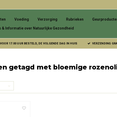
ten
Voeding
Verzorging
Rubrieken
Geurproducte
s & Informatie over Natuurlijke Gezondheid
VOOR 17.00 UUR BESTELD, DE VOLGENDE DAG IN HUIS
VERZENDING GRAT
n getagd met bloemige rozenoli