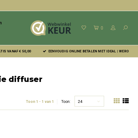
n
0
IS VANAF € 50,00
EENVOUDIG ONLINE BETALEN MET IDEAL | WERO
e diffuser
24
Toon 1 - 1 van 1
Toon: