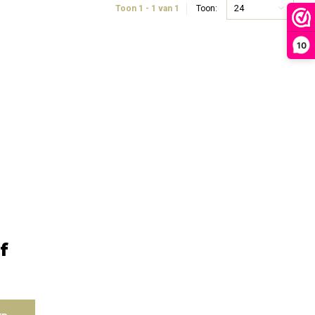
24
Toon 1 - 1 van 1
Toon:
10
f