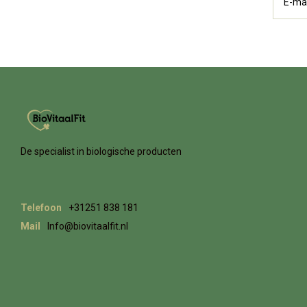
De specialist in biologische producten
Telefoon
+31251 838 181
Mail
Info@biovitaalfit.nl