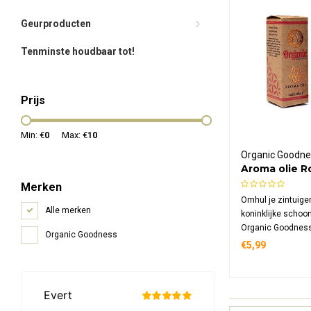
Geurproducten
Tenminste houdbaar tot!
Prijs
Min: €
0
Max: €
10
Organic Goodne
Aroma olie R
Merken
Omhul je zintuigen
Alle merken
koninklijke schoo
Organic Goodness
Organic Goodness
Roos. Een planta
€5,99
damascena blend, 
kokos-, zonnebloem
– rijk, bloemig en
harmoniserend. De
geuren.