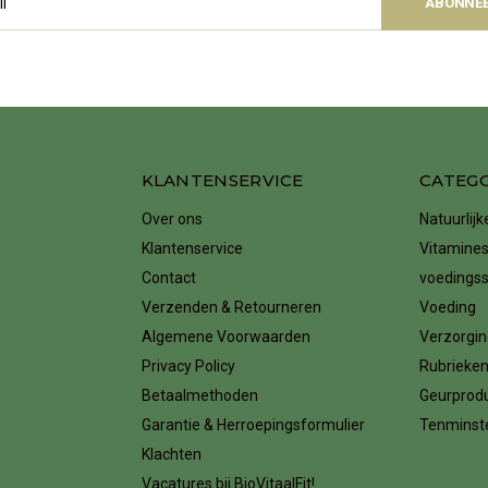
ABONNE
KLANTENSERVICE
CATEG
Over ons
Natuurlij
Klantenservice
Vitamines
Contact
voedings
Verzenden & Retourneren
Voeding
Algemene Voorwaarden
Verzorgin
Privacy Policy
Rubrieke
Betaalmethoden
Geurprod
Garantie & Herroepingsformulier
Tenminste
Klachten
Vacatures bij BioVitaalFit!