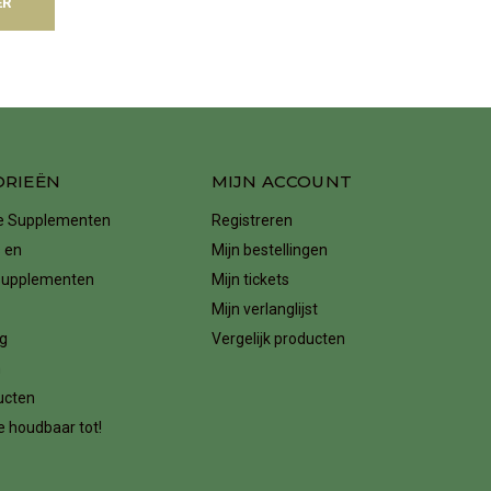
ER
ORIEËN
MIJN ACCOUNT
ke Supplementen
Registreren
 en
Mijn bestellingen
supplementen
Mijn tickets
Mijn verlanglijst
g
Vergelijk producten
n
ucten
 houdbaar tot!