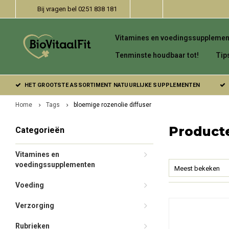
Bij vragen bel 0251 838 181
Vitamines en voedingssupplemen
Tenminste houdbaar tot!
Tip
HET GROOTSTE ASSORTIMENT NATUURLIJKE SUPPLEMENTEN
Home
Tags
bloemige rozenolie diffuser
Producte
Categorieën
Vitamines en
voedingssupplementen
Meest bekeken
Voeding
Verzorging
Rubrieken