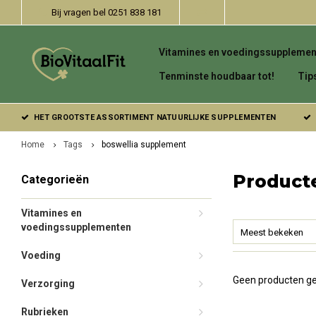
Bij vragen bel 0251 838 181
Vitamines en voedingssupplemen
Tenminste houdbaar tot!
Tip
HET GROOTSTE ASSORTIMENT NATUURLIJKE SUPPLEMENTEN
Home
Tags
boswellia supplement
Product
Categorieën
Vitamines en
voedingssupplementen
Meest bekeken
Voeding
Geen producten ge
Verzorging
Rubrieken