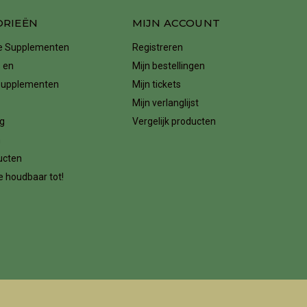
ORIEËN
MIJN ACCOUNT
ke Supplementen
Registreren
 en
Mijn bestellingen
supplementen
Mijn tickets
Mijn verlanglijst
g
Vergelijk producten
n
ucten
 houdbaar tot!