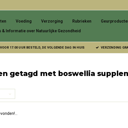
ten
Voeding
Verzorging
Rubrieken
Geurproducte
s & Informatie over Natuurlijke Gezondheid
VOOR 17.00 UUR BESTELD, DE VOLGENDE DAG IN HUIS
VERZENDING GRAT
en getagd met boswellia supple
vonden!...