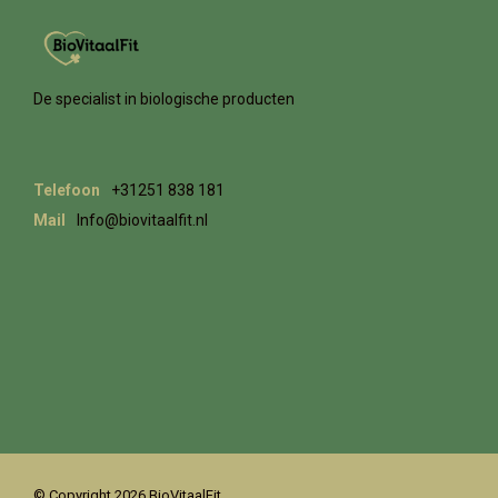
De specialist in biologische producten
Telefoon
+31251 838 181
Mail
Info@biovitaalfit.nl
© Copyright 2026 BioVitaalFit