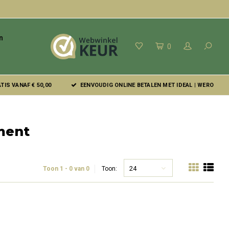
n
0
IS VANAF € 50,00
EENVOUDIG ONLINE BETALEN MET IDEAL | WERO
ment
24
Toon 1 - 0 van 0
Toon: