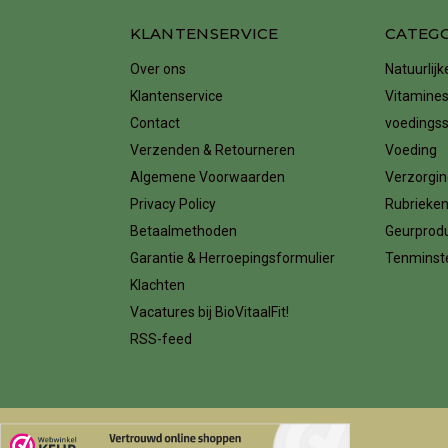
KLANTENSERVICE
CATEG
Over ons
Natuurlij
Klantenservice
Vitamines
Contact
voedings
Verzenden & Retourneren
Voeding
Algemene Voorwaarden
Verzorgin
Privacy Policy
Rubrieke
Betaalmethoden
Geurprod
Garantie & Herroepingsformulier
Tenminste
Klachten
Vacatures bij BioVitaalFit!
RSS-feed