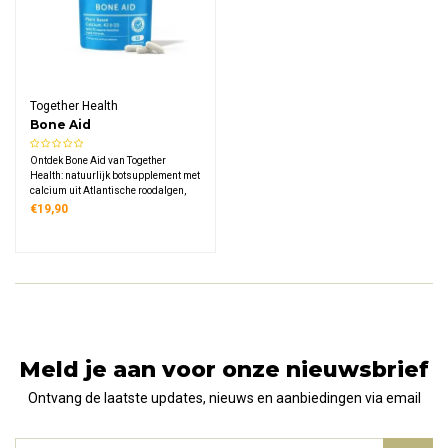
Together Health
Bone Aid
Ontdek Bone Aid van Together
Health: natuurlijk botsupplement met
calcium uit Atlantische roodalgen,
vitamine K2 menaquinone-7 uit
€19,90
gefermenteerde kikkererwten en
veganistische D3 uit korstmos,
geschikt tijdens zwangerschap en
duurzaam verpakt.
Meld je aan voor onze nieuwsbrief
Ontvang de laatste updates, nieuws en aanbiedingen via email