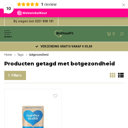
×
1
review
10
Bij vragen bel 0251 838 181
0
MENU
VERZENDING GRATIS VANAF € 50,00
Home
Tags
botgezondheid
Producten getagd met botgezondheid
Filters