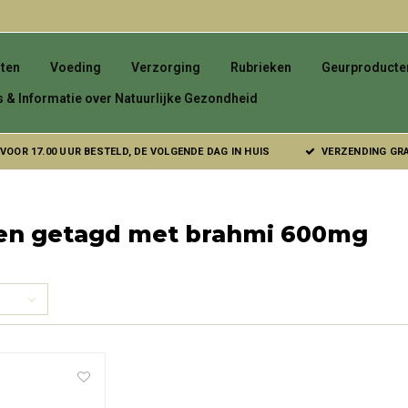
ten
Voeding
Verzorging
Rubrieken
Geurproducte
s & Informatie over Natuurlijke Gezondheid
VOOR 17.00 UUR BESTELD, DE VOLGENDE DAG IN HUIS
VERZENDING GRAT
en getagd met brahmi 600mg