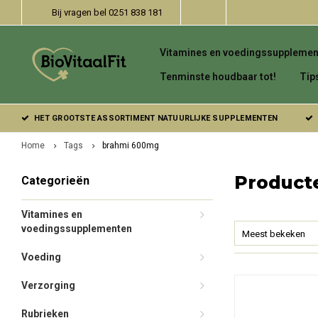
Bij vragen bel 0251 838 181
Vitamines en voedingssupplemen
Tenminste houdbaar tot!
Tip
HET GROOTSTE ASSORTIMENT NATUURLIJKE SUPPLEMENTEN
Home
Tags
brahmi 600mg
Product
Categorieën
Vitamines en
voedingssupplementen
Meest bekeken
Voeding
Verzorging
Rubrieken