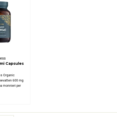
ness
mi Capsules
ss Organic
bevatten 600 mg
a monnieri per
vedisch kruid.