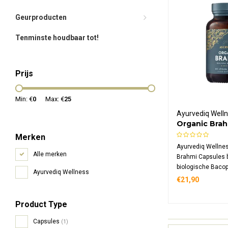
Geurproducten
Tenminste houdbaar tot!
Prijs
Min: €
0
Max: €
25
Ayurvediq Well
Organic Brah
Merken
Ayurvediq Wellne
Alle merken
Brahmi Capsules 
biologische Bacop
Ayurvediq Wellness
capsule, een Ayur
€21,90
Product Type
Capsules
(1)