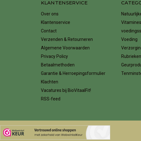
KLANTENSERVICE
CATEG
Over ons
Natuurlij
Klantenservice
Vitamines
Contact
voedings
Verzenden & Retourneren
Voeding
Algemene Voorwaarden
Verzorgin
Privacy Policy
Rubrieke
Betaalmethoden
Geurprod
Garantie & Herroepingsformulier
Tenminste
Klachten
Vacatures bij BioVitaalFit!
RSS-feed