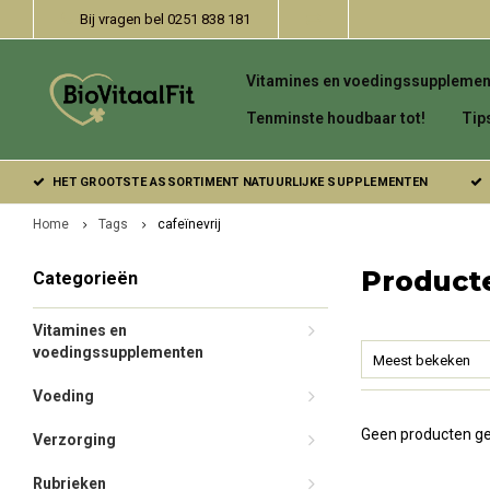
Bij vragen bel 0251 838 181
Vitamines en voedingssupplemen
Tenminste houdbaar tot!
Tip
HET GROOTSTE ASSORTIMENT NATUURLIJKE SUPPLEMENTEN
Home
Tags
cafeïnevrij
Producte
Categorieën
Vitamines en
voedingssupplementen
Meest bekeken
Voeding
Geen producten ge
Verzorging
Rubrieken