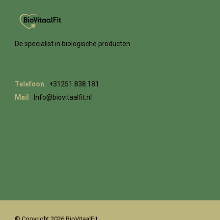
De specialist in biologische producten
Telefoon
+31251 838 181
Mail
Info@biovitaalfit.nl
© Copyright 2026 BioVitaalFit