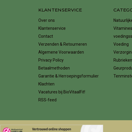
KLANTENSERVICE
CATEG
Over ons
Natuurlij
Klantenservice
Vitamines
Contact
voedings
Verzenden & Retourneren
Voeding
Algemene Voorwaarden
Verzorgin
Privacy Policy
Rubrieke
Betaalmethoden
Geurprod
Garantie & Herroepingsformulier
Tenminste
Klachten
Vacatures bij BioVitaalFit!
RSS-feed