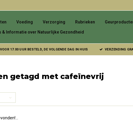
ten
Voeding
Verzorging
Rubrieken
Geurproducte
s & Informatie over Natuurlijke Gezondheid
VOOR 17.00 UUR BESTELD, DE VOLGENDE DAG IN HUIS
VERZENDING GRAT
n getagd met cafeïnevrij
vonden!...