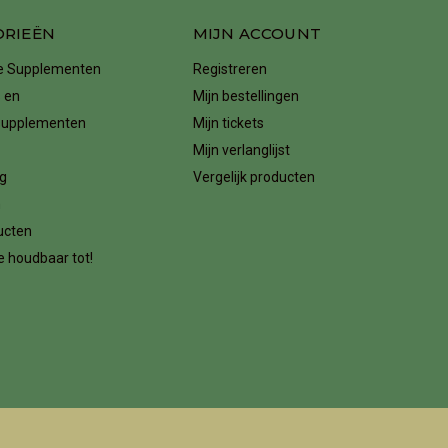
ORIEËN
MIJN ACCOUNT
ke Supplementen
Registreren
 en
Mijn bestellingen
supplementen
Mijn tickets
Mijn verlanglijst
g
Vergelijk producten
n
ucten
 houdbaar tot!