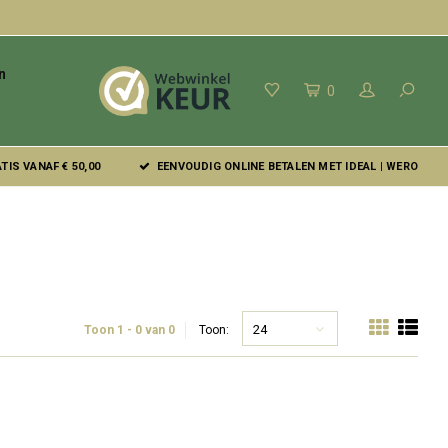
n
0
IS VANAF € 50,00
EENVOUDIG ONLINE BETALEN MET IDEAL | WERO
24
Toon 1 - 0 van 0
Toon: