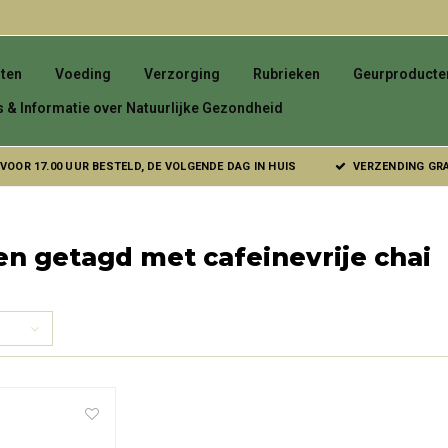
ten
Voeding
Verzorging
Rubrieken
Geurproducte
s & Informatie over Natuurlijke Gezondheid
VOOR 17.00 UUR BESTELD, DE VOLGENDE DAG IN HUIS
VERZENDING GRAT
n getagd met cafeinevrije chai