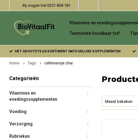
Bij vragen bel 0251 838 181
Vitamines en voedingssupplemen
Tenminste houdbaar tot!
Tip
HET GROOTSTE ASSORTIMENT NATUURLIJKE SUPPLEMENTEN
Home
Tags
cafeinevrije chai
Producte
Categorieën
Vitamines en
voedingssupplementen
Meest bekeken
Voeding
Verzorging
Rubrieken