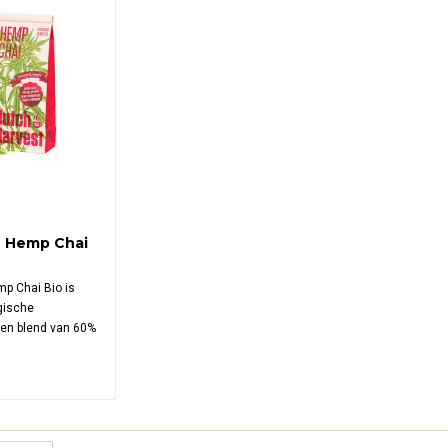
 Hemp Chai
p Chai Bio is
ogische
en blend van 60%
oem verrijkt met
specerijen zoals
 en gember,
n Nederlandse