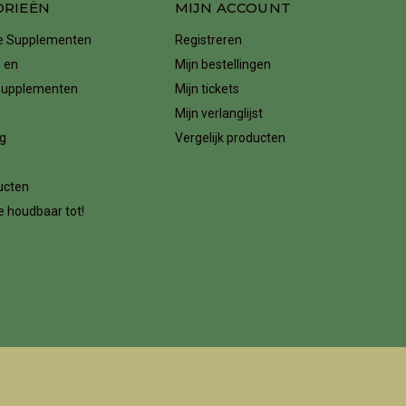
ORIEËN
MIJN ACCOUNT
ke Supplementen
Registreren
 en
Mijn bestellingen
supplementen
Mijn tickets
Mijn verlanglijst
g
Vergelijk producten
n
ucten
 houdbaar tot!