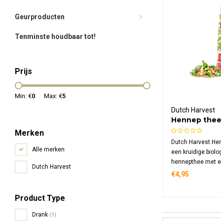
Geurproducten
Tenminste houdbaar tot!
Prijs
Min: €
0
Max: €
5
Dutch Harvest
Hennep thee
Bio
Merken
Dutch Harvest Hem
Alle merken
een kruidige biol
hennepthee met e
Dutch Harvest
hennepblad en -bl
€4,95
authentieke chai 
kaneel, kardemom
Product Type
cafeïnevrij en va
oorsprong.
Drank
(1)