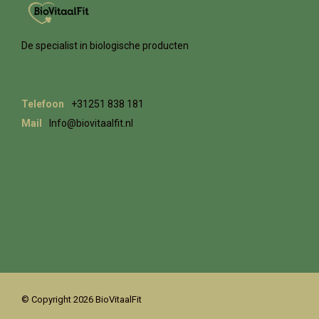
De specialist in biologische producten
Telefoon
+31251 838 181
Mail
Info@biovitaalfit.nl
© Copyright 2026 BioVitaalFit