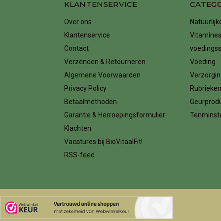
KLANTENSERVICE
CATEG
Over ons
Natuurlij
Klantenservice
Vitamines
Contact
voedings
Verzenden & Retourneren
Voeding
Algemene Voorwaarden
Verzorgin
Privacy Policy
Rubrieke
Betaalmethoden
Geurprod
Garantie & Herroepingsformulier
Tenminste
Klachten
Vacatures bij BioVitaalFit!
RSS-feed