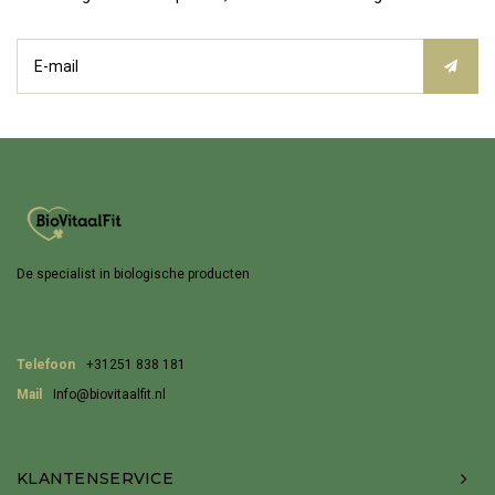
De specialist in biologische producten
Telefoon
+31251 838 181
Mail
Info@biovitaalfit.nl
KLANTENSERVICE