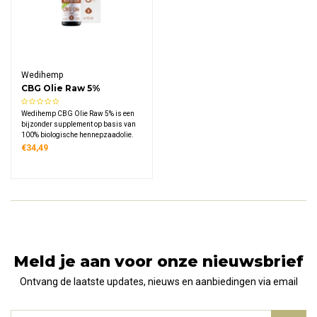
Wedihemp
CBG Olie Raw 5%
Wedihemp CBG Olie Raw 5% is een
bijzonder supplement op basis van
100% biologische hennepzaadolie.
CBG (cannabigerol) staat bekend
€34,49
als de belangrijke voorloper van CBD
en wordt uiterst zorgvuldig
gewonnen via superkritische CO2-
extractie.
Meld je aan voor onze nieuwsbrief
Ontvang de laatste updates, nieuws en aanbiedingen via email