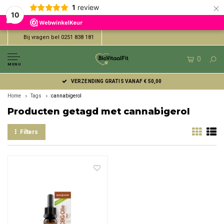
×
1
review
10
Bij vragen bel 0251 838 181
0
MENU
VERZENDING GRATIS VANAF € 50,00
Home
Tags
cannabigerol
Producten getagd met cannabigerol
Filters