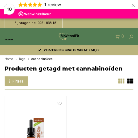
×
1
review
10
Bij vragen bel 0251 838 181
0
MENU
VERZENDING GRATIS VANAF € 50,00
Home
Tags
cannabinoïden
Producten getagd met cannabinoïden
Filters