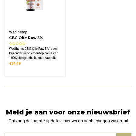
Wedihemp
CBG Olie Raw 5%
Wedihemp CBG Olie Raw 5% is een
bijzonder supplement op basis van
100% biologische hennepzaadolie.
CBG (cannabigerol) staat bekend
€34,49
als de belangrijke voorloper van CBD
en wordt uiterst zorgvuldig
gewonnen via superkritische CO2-
extractie.
Meld je aan voor onze nieuwsbrief
Ontvang de laatste updates, nieuws en aanbiedingen via email