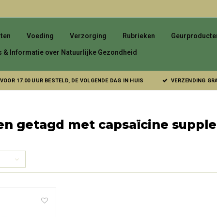
ten
Voeding
Verzorging
Rubrieken
Geurproducte
s & Informatie over Natuurlijke Gezondheid
VOOR 17.00 UUR BESTELD, DE VOLGENDE DAG IN HUIS
VERZENDING GRAT
en getagd met capsaïcine suppl