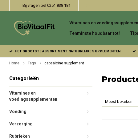
Bij vragen bel 0251 838 181
Vitamines en voedingssupplemen
Tenminste houdbaar tot!
Tip
HET GROOTSTE ASSORTIMENT NATUURLIJKE SUPPLEMENTEN
Home
Tags
capsaïcine supplement
Product
Categorieën
Vitamines en
voedingssupplementen
Meest bekeken
Voeding
Verzorging
Rubrieken