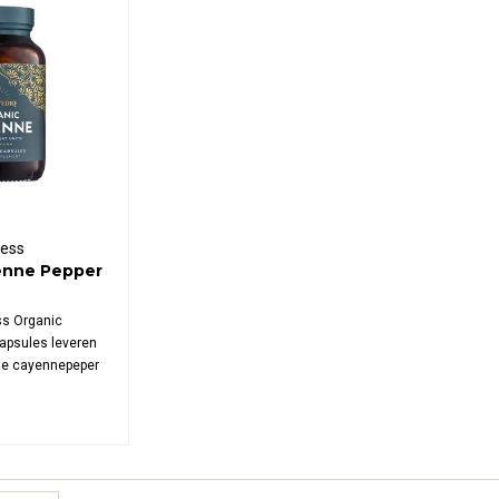
ness
enne Pepper
ss Organic
apsules leveren
he cayennepeper