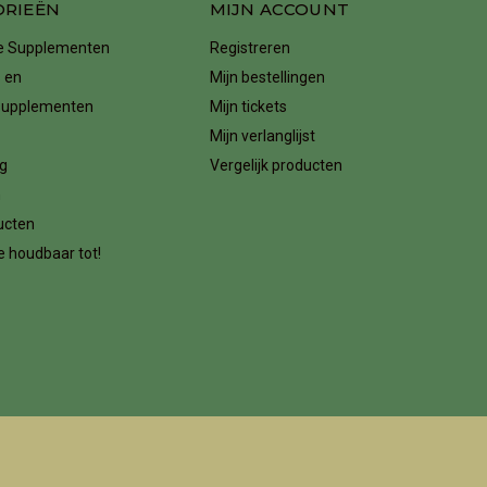
ORIEËN
MIJN ACCOUNT
ke Supplementen
Registreren
 en
Mijn bestellingen
supplementen
Mijn tickets
Mijn verlanglijst
g
Vergelijk producten
n
ucten
 houdbaar tot!