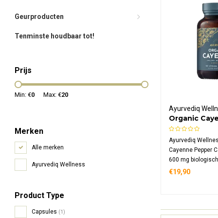
Geurproducten
Tenminste houdbaar tot!
Prijs
Min: €
0
Max: €
20
Ayurvediq Well
Organic Cay
Capsules
Merken
Ayurvediq Wellne
Alle merken
Cayenne Pepper C
600 mg biologisc
Ayurvediq Wellness
met capsaïcine,
€19,90
Product Type
Capsules
(1)