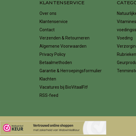
KLANTENSERVICE
CATEG
Over ons
Natuurlij
Klantenservice
Vitamines
Contact
voedings
Verzenden & Retourneren
Voeding
Algemene Voorwaarden
Verzorgin
Privacy Policy
Rubrieke
Betaalmethoden
Geurprod
Garantie & Herroepingsformulier
Tenminste
Klachten
Vacatures bij BioVitaalFit!
RSS-feed