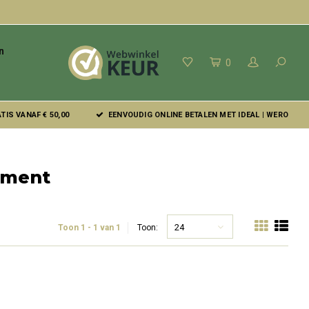
n
0
IS VANAF € 50,00
EENVOUDIG ONLINE BETALEN MET IDEAL | WERO
ement
24
Toon 1 - 1 van 1
Toon: