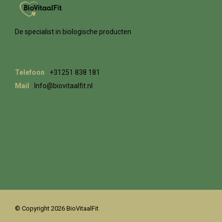
De specialist in biologische producten
Telefoon
+31251 838 181
Mail
Info@biovitaalfit.nl
© Copyright 2026 BioVitaalFit