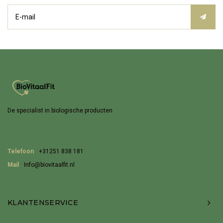
De specialist in biologische producten
Telefoon
+31251 838 181
Mail
Info@biovitaalfit.nl
KLANTENSERVICE