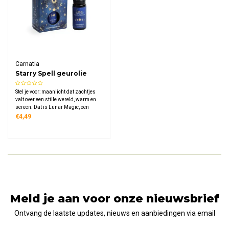
Carnatia
Starry Spell geurolie
Lunar Magic
Stel je voor: maanlicht dat zachtjes
valt over een stille wereld, warm en
sereen. Dat is Lunar Magic, een
geurolie van sandelhout en
€4,49
oriswortel die rust en diepte brengt in
één compact flesje van 10 ml.
Meld je aan voor onze nieuwsbrief
Ontvang de laatste updates, nieuws en aanbiedingen via email