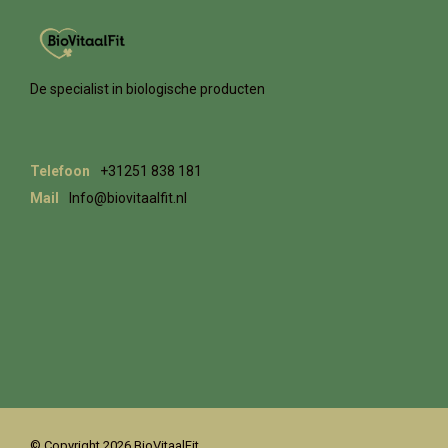
De specialist in biologische producten
Telefoon
+31251 838 181
Mail
Info@biovitaalfit.nl
© Copyright 2026 BioVitaalFit