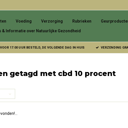
ten
Voeding
Verzorging
Rubrieken
Geurproducte
s & Informatie over Natuurlijke Gezondheid
VOOR 17.00 UUR BESTELD, DE VOLGENDE DAG IN HUIS
VERZENDING GRAT
en getagd met cbd 10 procent
vonden!...