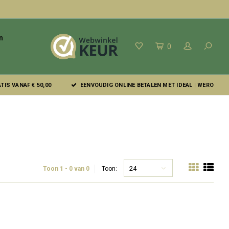
n
0
IS VANAF € 50,00
EENVOUDIG ONLINE BETALEN MET IDEAL | WERO
24
Toon 1 - 0 van 0
Toon: