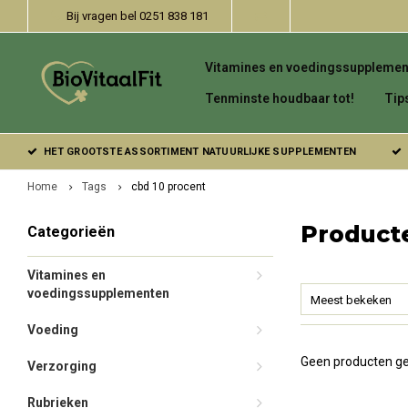
Bij vragen bel 0251 838 181
Vitamines en voedingssupplemen
Tenminste houdbaar tot!
Tip
HET GROOTSTE ASSORTIMENT NATUURLIJKE SUPPLEMENTEN
Home
Tags
cbd 10 procent
Product
Categorieën
Vitamines en
voedingssupplementen
Meest bekeken
Voeding
Geen producten ge
Verzorging
Rubrieken