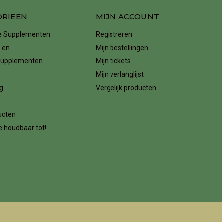
ORIEËN
MIJN ACCOUNT
ke Supplementen
Registreren
 en
Mijn bestellingen
supplementen
Mijn tickets
Mijn verlanglijst
g
Vergelijk producten
n
ucten
 houdbaar tot!