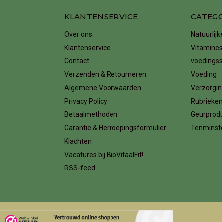
KLANTENSERVICE
CATEG
Over ons
Natuurlij
Klantenservice
Vitamines
Contact
voedings
Verzenden & Retourneren
Voeding
Algemene Voorwaarden
Verzorgin
Privacy Policy
Rubrieke
Betaalmethoden
Geurprod
Garantie & Herroepingsformulier
Tenminste
Klachten
Vacatures bij BioVitaalFit!
RSS-feed