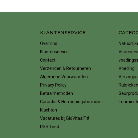
KLANTENSERVICE
CATEG
Over ons
Natuurlij
Klantenservice
Vitamines
Contact
voedings
Verzenden & Retourneren
Voeding
Algemene Voorwaarden
Verzorgin
Privacy Policy
Rubrieke
Betaalmethoden
Geurprod
Garantie & Herroepingsformulier
Tenminste
Klachten
Vacatures bij BioVitaalFit!
RSS-feed