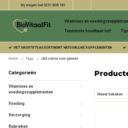
Bij vragen bel 0251 838 181
Vitamines en voedingssupplemen
Tenminste houdbaar tot!
Tip
HET GROOTSTE ASSORTIMENT NATUURLIJKE SUPPLEMENTEN
Home
Tags
cbd crème voor spieren
Product
Categorieën
Vitamines en
voedingssupplementen
Meest bekeken
Voeding
Verzorging
Rubrieken