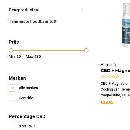
Geurproducten
Tenminste houdbaar tot!
Prijs
Min: €
0
Max: €
30
Hemplife
CBD + Magn
Bodycrème C
Merken
CBD + Magnesiu
Alle merken
Cooling van Hempl
magnesium, CBD-e
Hemplife
en menthol. Deze
€29,95
crème biedt een v
en is geschikt voo
Percentage CBD
lichaam. 100% nat
in een 100 ml pom
0 tot 1%
(1)