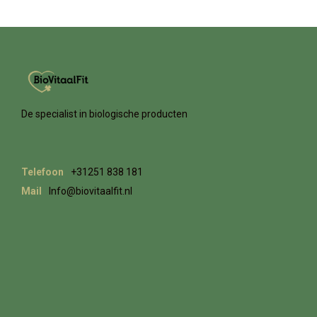
De specialist in biologische producten
Telefoon
+31251 838 181
Mail
Info@biovitaalfit.nl