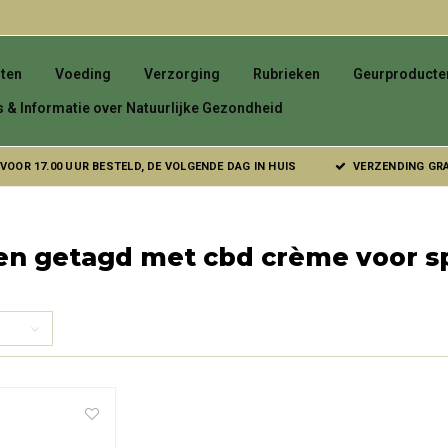
ten
Voeding
Verzorging
Rubrieken
Geurproducte
s & Informatie over Natuurlijke Gezondheid
VOOR 17.00 UUR BESTELD, DE VOLGENDE DAG IN HUIS
VERZENDING GRAT
en getagd met cbd crème voor s