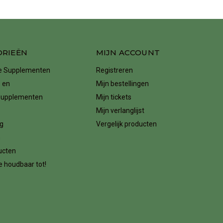
ORIEËN
MIJN ACCOUNT
ke Supplementen
Registreren
 en
Mijn bestellingen
supplementen
Mijn tickets
Mijn verlanglijst
g
Vergelijk producten
n
ucten
 houdbaar tot!