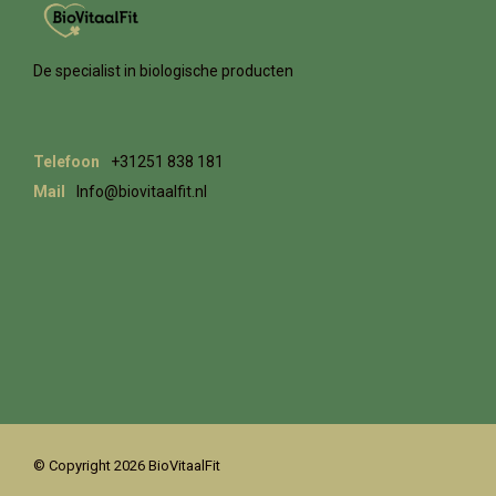
De specialist in biologische producten
Telefoon
+31251 838 181
Mail
Info@biovitaalfit.nl
© Copyright 2026 BioVitaalFit