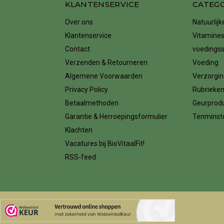
KLANTENSERVICE
CATEG
Over ons
Natuurlij
Klantenservice
Vitamines
Contact
voedings
Verzenden & Retourneren
Voeding
Algemene Voorwaarden
Verzorgin
Privacy Policy
Rubrieke
Betaalmethoden
Geurprod
Garantie & Herroepingsformulier
Tenminste
Klachten
Vacatures bij BioVitaalFit!
RSS-feed