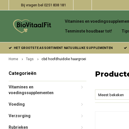
Bij vragen bel 0251 838 181
Vitamines en voedingssupplemen
Tenminste houdbaar tot!
Tip
HET GROOTSTE ASSORTIMENT NATUURLIJKE SUPPLEMENTEN
Home
Tags
cbd hoofdhuidolie haargroei
Product
Categorieën
Vitamines en
voedingssupplementen
Meest bekeken
Voeding
Verzorging
Rubrieken