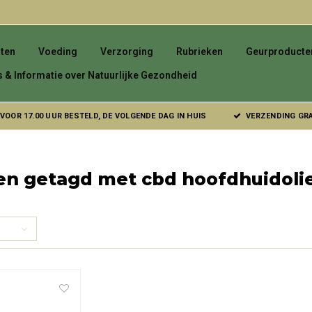
ten
Voeding
Verzorging
Rubrieken
Geurproducte
s & Informatie over Natuurlijke Gezondheid
VOOR 17.00 UUR BESTELD, DE VOLGENDE DAG IN HUIS
VERZENDING GRAT
en getagd met cbd hoofdhuidolie