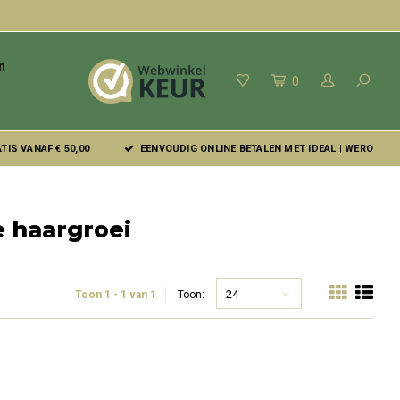
n
0
IS VANAF € 50,00
EENVOUDIG ONLINE BETALEN MET IDEAL | WERO
 haargroei
24
Toon 1 - 1 van 1
Toon: