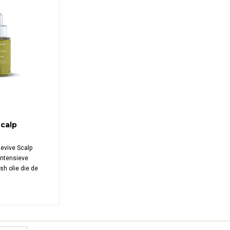
calp
evive Scalp
intensieve
sh olie die de
t, hydrateert en
 Deze formule met
lie en
 verzorgt de
rdert sterker