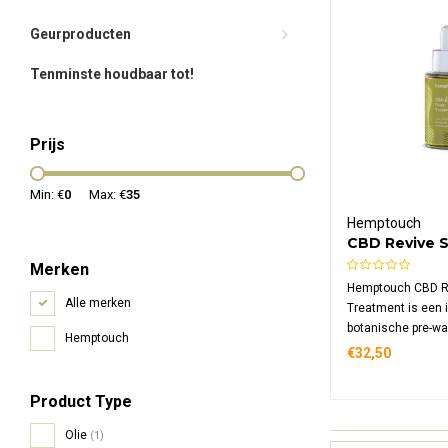
Geurproducten
Tenminste houdbaar tot!
Prijs
Min: €
0
Max: €
35
Hemptouch
CBD Revive S
Treatment
Merken
Hemptouch CBD R
Alle merken
Treatment is een 
botanische pre-wa
Hemptouch
hoofdhuid kalmeer
€32,50
in balans brengt.
CBD, hennepzaado
Product Type
haargroeicomplex
hoofdhuid en bevo
Olie
(1)
haar.