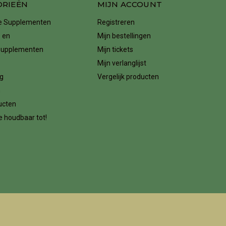
ORIEËN
MIJN ACCOUNT
ke Supplementen
Registreren
 en
Mijn bestellingen
supplementen
Mijn tickets
Mijn verlanglijst
g
Vergelijk producten
n
ucten
 houdbaar tot!