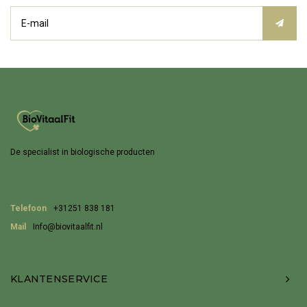
De specialist in biologische producten
Telefoon
+31251 838 181
Mail
Info@biovitaalfit.nl
KLANTENSERVICE