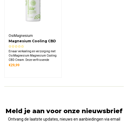
OsiMagnesium
Magnesium Cooling CBD
Cream 100mg
Ervaar verkoeling en verzorging met
OsiMagnesium Magnesium Cooling
CBD Cream. Deze verfrissende
crème combineert Zechstein
€29,99
magnesium, CBD-extract, OptiMSM
en 10% menthol voor een
verkwikkende sensatie, ideaal voor
sporters en na inspanning.
Meld je aan voor onze nieuwsbrief
Ontvang de laatste updates, nieuws en aanbiedingen via email