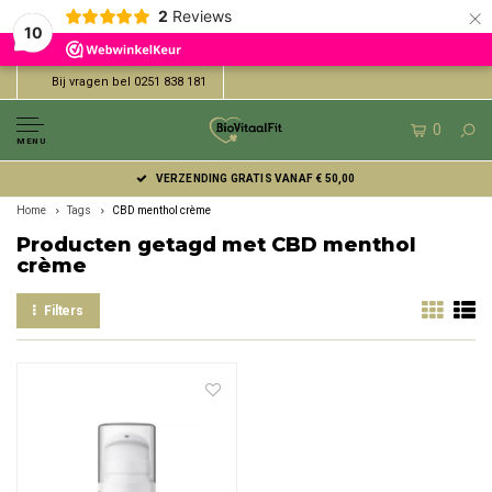
×
2
Reviews
10
Bij vragen bel 0251 838 181
0
MENU
VERZENDING GRATIS VANAF € 50,00
Home
Tags
CBD menthol crème
Producten getagd met CBD menthol
crème
Filters