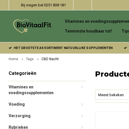
Bij vragen bel 0251 838 181
Vitamines en voedingssupplemen
Tenminste houdbaar tot!
Tip
HET GROOTSTE ASSORTIMENT NATUURLIJKE SUPPLEMENTEN
Home
Tags
CBD Nacht
Product
Categorieën
Vitamines en
voedingssupplementen
Meest bekeken
Voeding
Verzorging
Rubrieken