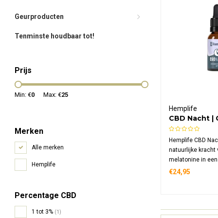
Geurproducten
Tenminste houdbaar tot!
Prijs
Min: €
0
Max: €
25
Hemplife
CBD Nacht |
Melatonine
Merken
Hemplife CBD Nach
Alle merken
natuurlijke krach
melatonine in een
Hemplife
wateroplosbare f
€24,95
gespecialiseerde 
je avondritueel 
Percentage CBD
15 mg melatonine 
ml.
1 tot 3%
(1)