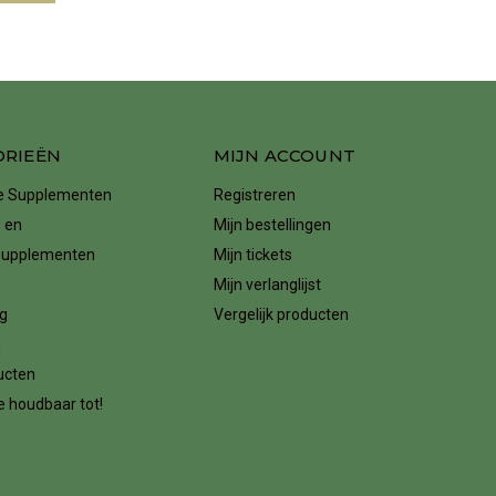
ORIEËN
MIJN ACCOUNT
ke Supplementen
Registreren
 en
Mijn bestellingen
supplementen
Mijn tickets
Mijn verlanglijst
g
Vergelijk producten
n
ucten
 houdbaar tot!