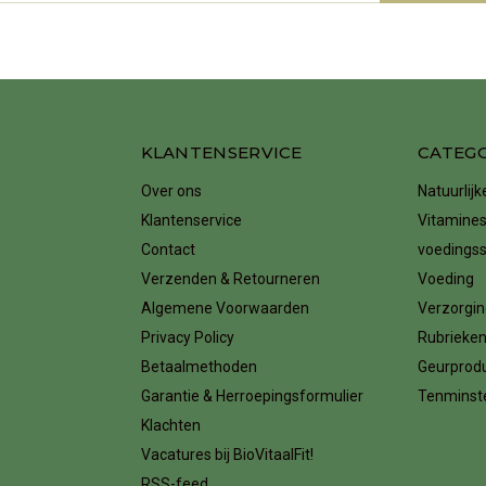
KLANTENSERVICE
CATEG
Over ons
Natuurlij
Klantenservice
Vitamines
Contact
voedings
Verzenden & Retourneren
Voeding
Algemene Voorwaarden
Verzorgin
Privacy Policy
Rubrieke
Betaalmethoden
Geurprod
Garantie & Herroepingsformulier
Tenminste
Klachten
Vacatures bij BioVitaalFit!
RSS-feed