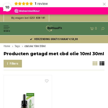
×
1
review
10
Bij vragen bel 0251 838 181
0
MENU
VERZENDING GRATIS VANAF € 50,00
Home
Tags
cbd olie 10ml 30ml
Producten getagd met cbd olie 10ml 30ml
Filters