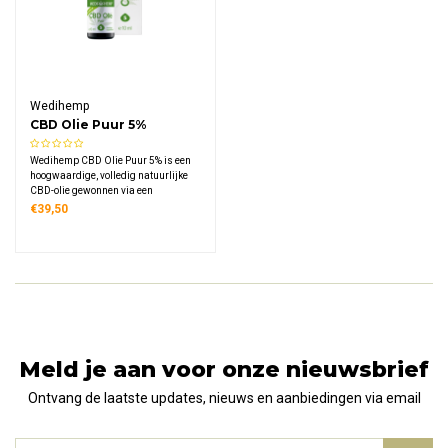
Wedihemp
CBD Olie Puur 5%
Wedihemp CBD Olie Puur 5% is een
hoogwaardige, volledig natuurlijke
CBD-olie gewonnen via een
superkritisch CO2-proces,
€39,50
beschikbaar in 10 ml en 30 ml, met
alleen hennepzaadolie en
hennepextract als ingrediënten.
Meld je aan voor onze nieuwsbrief
Ontvang de laatste updates, nieuws en aanbiedingen via email