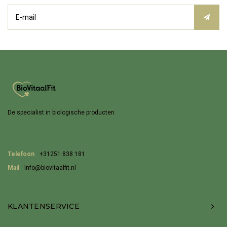
De specialist in biologische producten
Telefoon
+31251 838 181
Mail
Info@biovitaalfit.nl
KLANTENSERVICE