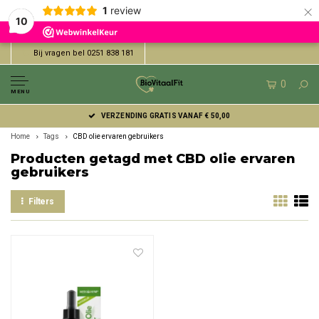
×
1
review
10
Bij vragen bel 0251 838 181
0
MENU
VERZENDING GRATIS VANAF € 50,00
Home
Tags
CBD olie ervaren gebruikers
Producten getagd met CBD olie ervaren
gebruikers
Filters