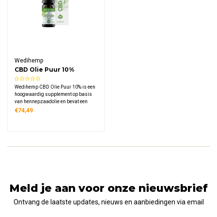
Wedihemp
CBD Olie Puur 10%
Wedihemp CBD Olie Puur 10% is een
hoogwaardig supplement op basis
van hennepzaadolie en bevat een
krachtige dosering van 10% pure
€74,49
CBD. In tegenstelling tot de Raw-
variant wordt deze Puur olie tijdens
de superkritische CO2-extractie
verhit.
Meld je aan voor onze nieuwsbrief
Ontvang de laatste updates, nieuws en aanbiedingen via email