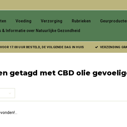
ten
Voeding
Verzorging
Rubrieken
Geurproducte
s & Informatie over Natuurlijke Gezondheid
VOOR 17.00 UUR BESTELD, DE VOLGENDE DAG IN HUIS
VERZENDING GRAT
n getagd met CBD olie gevoelig
vonden!...