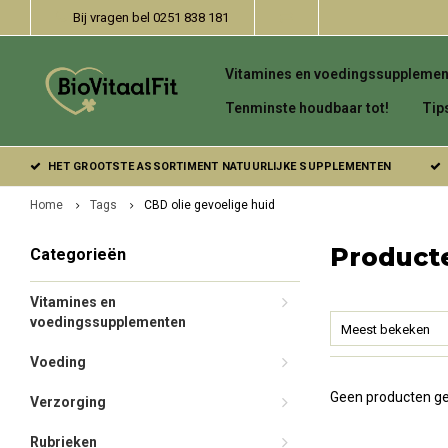
Bij vragen bel 0251 838 181
Vitamines en voedingssupplemen
Tenminste houdbaar tot!
Tip
HET GROOTSTE ASSORTIMENT NATUURLIJKE SUPPLEMENTEN
Home
Tags
CBD olie gevoelige huid
Producte
Categorieën
Vitamines en
voedingssupplementen
Meest bekeken
Voeding
Geen producten ge
Verzorging
Rubrieken