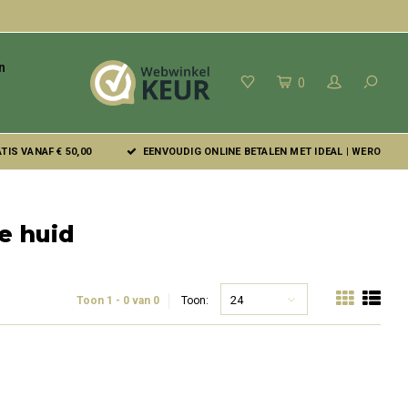
n
0
IS VANAF € 50,00
EENVOUDIG ONLINE BETALEN MET IDEAL | WERO
e huid
24
Toon 1 - 0 van 0
Toon: