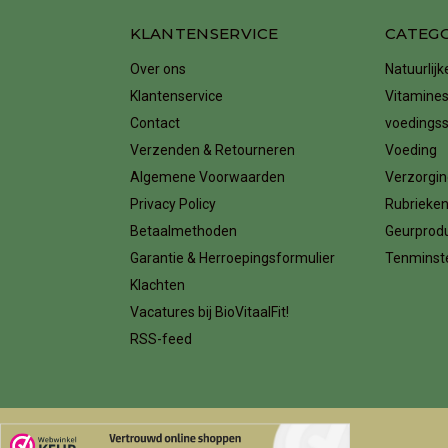
KLANTENSERVICE
CATEG
Over ons
Natuurlij
Klantenservice
Vitamines
Contact
voedings
Verzenden & Retourneren
Voeding
Algemene Voorwaarden
Verzorgin
Privacy Policy
Rubrieke
Betaalmethoden
Geurprod
Garantie & Herroepingsformulier
Tenminste
Klachten
Vacatures bij BioVitaalFit!
RSS-feed