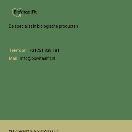
De specialist in biologische producten
Telefoon
+31251 838 181
Mail
Info@biovitaalfit.nl
© Copyright 2026 BioVitaalFit