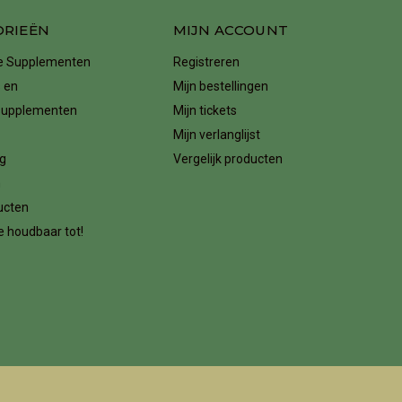
ORIEËN
MIJN ACCOUNT
ke Supplementen
Registreren
 en
Mijn bestellingen
supplementen
Mijn tickets
Mijn verlanglijst
g
Vergelijk producten
n
ucten
 houdbaar tot!