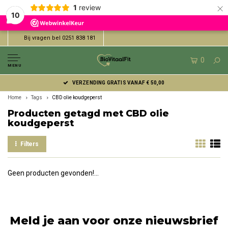
×
1
review
10
Bij vragen bel 0251 838 181
0
MENU
VERZENDING GRATIS VANAF € 50,00
Home
Tags
CBD olie koudgeperst
Producten getagd met CBD olie
koudgeperst
Filters
Geen producten gevonden!...
Meld je aan voor onze nieuwsbrief