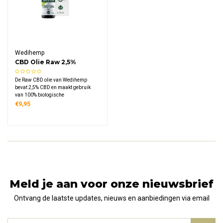
Wedihemp
CBD Olie Raw 2,5%
De Raw CBD olie van Wedihemp
bevat 2,5% CBD en maakt gebruik
van 100% biologische
hennepzaadolie als draagolie.
€9,95
Omdat de ruwe (raw) bestanddelen
koud worden verwerkt door middel
van CO2-extractie, blijven alle
belangrijke plantenstoffen optimaal
bewaard.
Meld je aan voor onze nieuwsbrief
Ontvang de laatste updates, nieuws en aanbiedingen via email