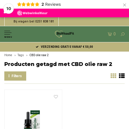
×
2
Reviews
10
Bij vragen bel 0251 838 181
0
MENU
VERZENDING GRATIS VANAF € 50,00
Home
Tags
CBD olie raw 2
Producten getagd met CBD olie raw 2
Filters