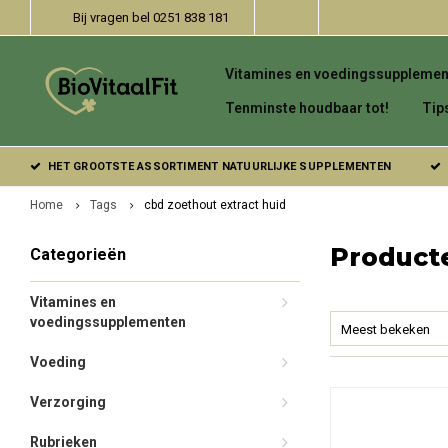
Bij vragen bel 0251 838 181
Vitamines en voedingssupplemen
Tenminste houdbaar tot!
Tip
HET GROOTSTE ASSORTIMENT NATUURLIJKE SUPPLEMENTEN
Home
Tags
cbd zoethout extract huid
Producte
Categorieën
Vitamines en
voedingssupplementen
Meest bekeken
Voeding
Verzorging
Rubrieken