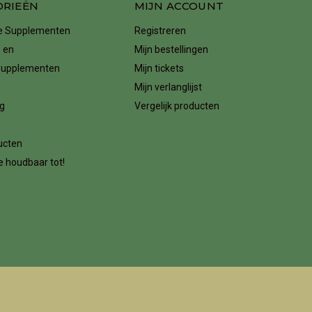
ORIEËN
MIJN ACCOUNT
ke Supplementen
Registreren
 en
Mijn bestellingen
supplementen
Mijn tickets
Mijn verlanglijst
g
Vergelijk producten
n
ucten
 houdbaar tot!