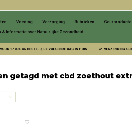
ten
Voeding
Verzorging
Rubrieken
Geurproducte
s & Informatie over Natuurlijke Gezondheid
VOOR 17.00 UUR BESTELD, DE VOLGENDE DAG IN HUIS
VERZENDING GRAT
n getagd met cbd zoethout extr