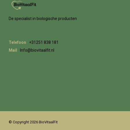
De specialist in biologische producten
Telefoon
+31251 838 181
Mail
Info@biovitaalfit.nl
© Copyright 2026 BioVitaalFit