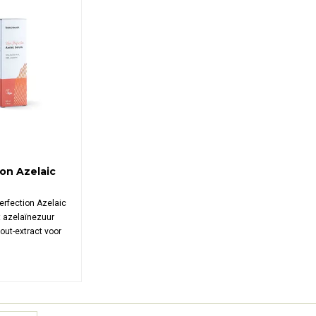
ion Azelaic
rfection Azelaic
 azelaïnezuur
ut-extract voor
e huidtint. Dit
vermindert
 vlekken en
voor alle