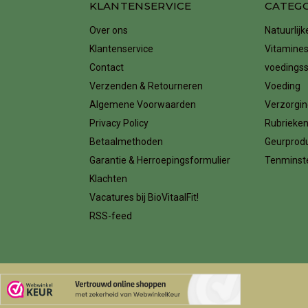
KLANTENSERVICE
CATEG
Over ons
Natuurlij
Klantenservice
Vitamines
Contact
voedings
Verzenden & Retourneren
Voeding
Algemene Voorwaarden
Verzorgin
Privacy Policy
Rubrieke
Betaalmethoden
Geurprod
Garantie & Herroepingsformulier
Tenminste
Klachten
Vacatures bij BioVitaalFit!
RSS-feed