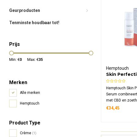
Geurproducten
Tenminste houdbaar tot!
Prijs
Min: €
0
Max: €
35
Hemptouch
Skin Perfect
Serum
Merken
Hemptouch Skin Pe
Alle merken
Serum combineert
met CBD en zoetho
Hemptouch
een egale, stralend
€34,45
krachtige serum 
roodheid, donkere
Product Type
hyperpigmentatie 
huidtypen.
Crème
(1)