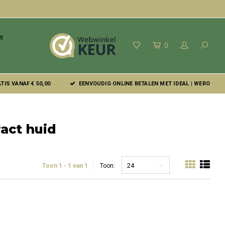
n
0
IS VANAF € 50,00
EENVOUDIG ONLINE BETALEN MET IDEAL | WERO
act huid
24
Toon 1 - 1 van 1
Toon: