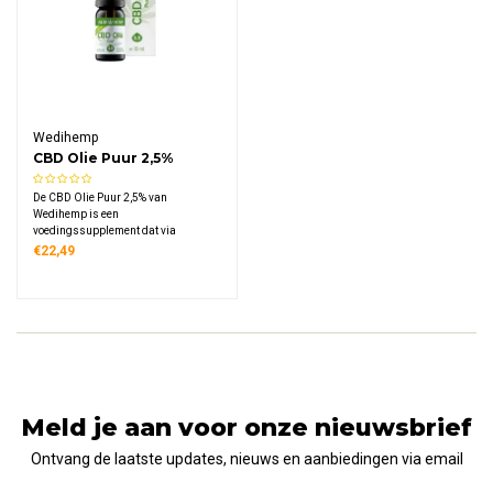
Wedihemp
CBD Olie Puur 2,5%
De CBD Olie Puur 2,5% van
Wedihemp is een
voedingssupplement dat via
superkritische CO2-extractie is
€22,49
vervaardigd. Deze verhitte
extractiemethode filtert alle andere
stoffen uit de olie, waardoor een
zuiver CBD-product ontstaat met een
nootachtige smaak.
Meld je aan voor onze nieuwsbrief
Ontvang de laatste updates, nieuws en aanbiedingen via email