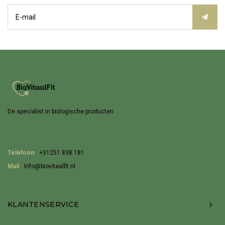
De specialist in biologische producten
Telefoon
+31251 838 181
Mail
Info@biovitaalfit.nl
KLANTENSERVICE