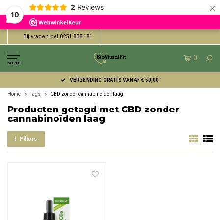
×
2
Reviews
10
Bij vragen bel 0251 838 181
0
MENU
VERZENDING GRATIS VANAF € 50,00
Home
Tags
CBD zonder cannabinoïden laag
Producten getagd met CBD zonder
cannabinoïden laag
Filters