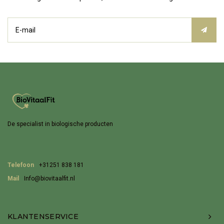
De specialist in biologische producten
Telefoon
+31251 838 181
Mail
Info@biovitaalfit.nl
KLANTENSERVICE