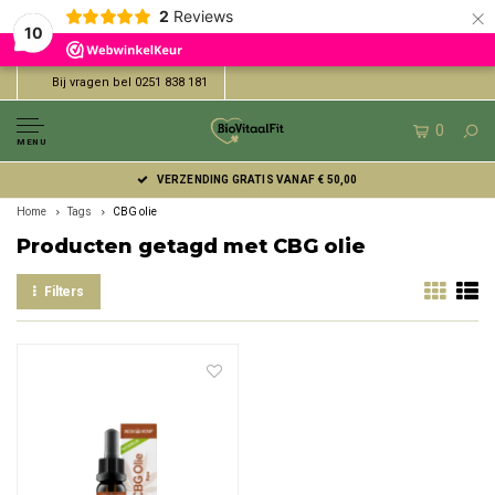
×
2
Reviews
10
Bij vragen bel 0251 838 181
0
MENU
VERZENDING GRATIS VANAF € 50,00
Home
Tags
CBG olie
Producten getagd met CBG olie
Filters