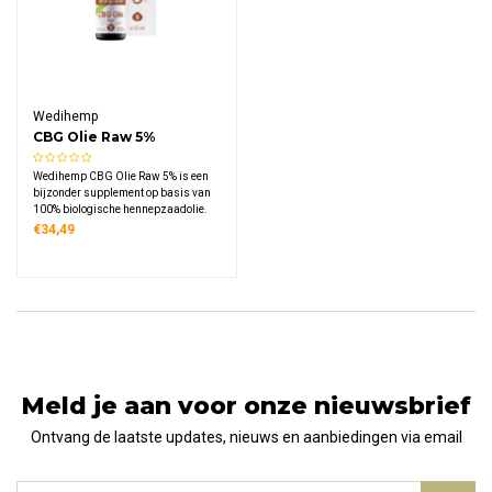
Wedihemp
CBG Olie Raw 5%
Wedihemp CBG Olie Raw 5% is een
bijzonder supplement op basis van
100% biologische hennepzaadolie.
CBG (cannabigerol) staat bekend
€34,49
als de belangrijke voorloper van CBD
en wordt uiterst zorgvuldig
gewonnen via superkritische CO2-
extractie.
Meld je aan voor onze nieuwsbrief
Ontvang de laatste updates, nieuws en aanbiedingen via email