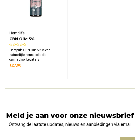
Hemplife
CBN Olie 5%
Hemplife CBN Olie 5% is een
natuurlijke hennepolie die
cannabinol bevat als
voedingssupplement, vervaardigd
€27,90
met hennepzaadolie als draagolie en
geschikt voor volwassenen die
geïnteresseerd zijn in de
eigenschappen van deze
cannabinoïde uit de hennepplant.
Meld je aan voor onze nieuwsbrief
Ontvang de laatste updates, nieuws en aanbiedingen via email