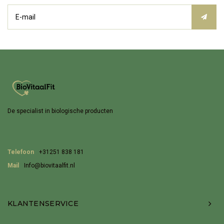
De specialist in biologische producten
Telefoon
+31251 838 181
Mail
Info@biovitaalfit.nl
KLANTENSERVICE