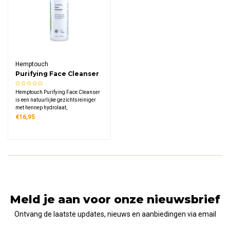
Hemptouch
Purifying Face Cleanser
Hemptouch Purifying Face Cleanser
is een natuurlijke gezichtsreiniger
met hennep hydrolaat,
hennepzaadolie, cederhoutolie en
€16,95
chlorella. De milde formule zuivert
grondig, verwijdert make-up en
beschermt de pH-balans van de
huid.
Meld je aan voor onze nieuwsbrief
Ontvang de laatste updates, nieuws en aanbiedingen via email