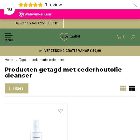
×
1
review
10
Bij vragen bel 0251 838 181
0
MENU
VERZENDING GRATIS VANAF € 50,00
Home
Tags
cederhoutolie cleanser
Producten getagd met cederhoutolie
cleanser
Filters