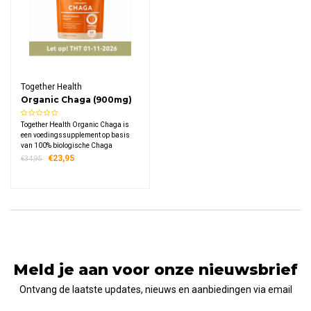
Together Health
Organic Chaga (900mg)
Together Health Organic Chaga is
een voedingssupplement op basis
van 100% biologische Chaga
vruchtlichamen (Inonotus obliquus).
€23,95
€34,95
Dit dubbel extract combineert een
20:1 en 1:1 extract voor een optimale
samenstelling.
Meld je aan voor onze nieuwsbrief
Ontvang de laatste updates, nieuws en aanbiedingen via email