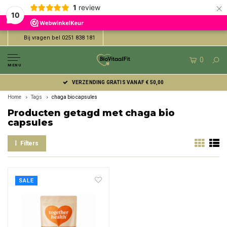
×
1
review
10
Bij vragen bel 0251 838 181
0
MENU
VERZENDING GRATIS VANAF € 50,00
Home
Tags
chaga bio capsules
Producten getagd met chaga bio
capsules
Filters
SALE