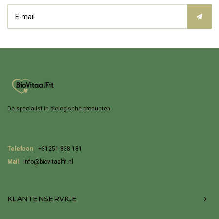
De specialist in biologische producten
Telefoon
+31251 838 181
Mail
Info@biovitaalfit.nl
KLANTENSERVICE